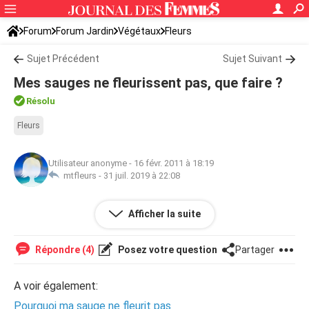
Forum
Forum Jardin
Végétaux
Fleurs
Sujet Précédent
Sujet Suivant
Mes sauges ne fleurissent pas, que faire ?
Résolu
Fleurs
Utilisateur anonyme
-
16 févr. 2011 à 18:19
mtfleurs -
31 juil. 2019 à 22:08
Depuis trois ans, elles sont devenues énormes mais
Afficher la suite
toujours pas fleuries, est-ce normal ? faut-il les tailler ?
Répondre (4)
Posez votre question
Partager
A voir également:
Pourquoi ma sauge ne fleurit pas