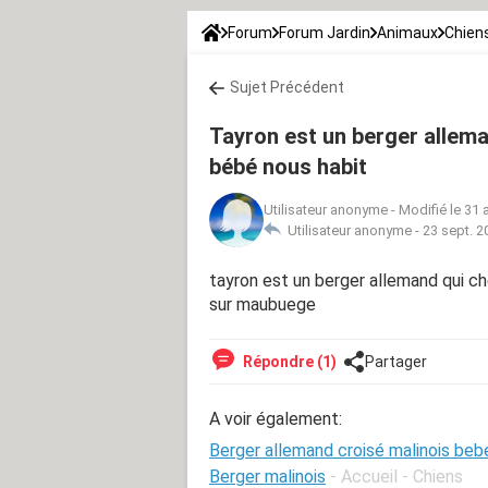
Forum
Forum Jardin
Animaux
Chien
Sujet Précédent
Tayron est un berger allema
bébé nous habit
Utilisateur anonyme
-
Modifié le 31 
Utilisateur anonyme -
23 sept. 2
tayron est un berger allemand qui c
sur maubuege
Répondre (1)
Partager
A voir également:
Berger allemand croisé malinois beb
Berger malinois
- Accueil - Chiens