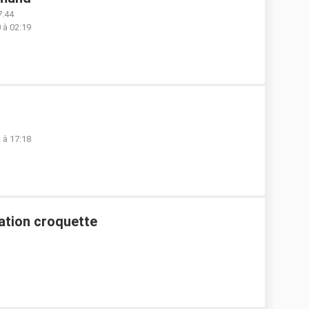
7:44
 à 02:19
 à 17:18
ation croquette