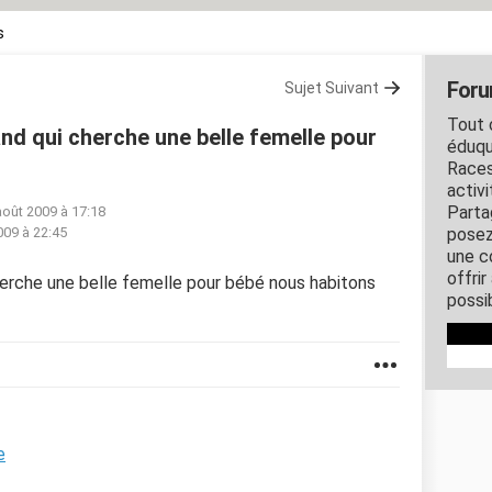
s
Foru
Sujet Suivant
Tout c
nd qui cherche une belle femelle pour
éduqu
Races
activ
Parta
août 2009 à 17:18
009 à 22:45
posez
une c
offri
herche une belle femelle pour bébé nous habitons
possi
e