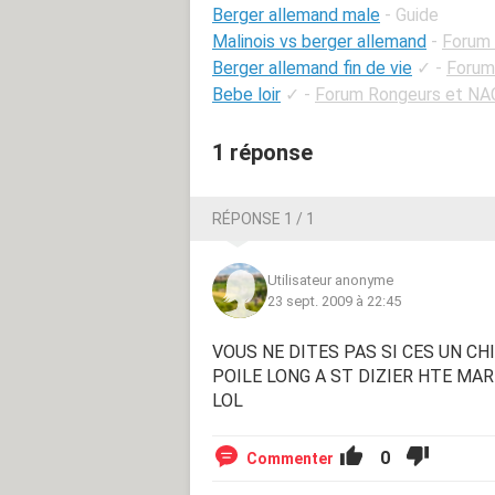
Berger allemand male
- Guide
Malinois vs berger allemand
-
Forum 
Berger allemand fin de vie
✓
-
Forum
Bebe loir
✓
-
Forum Rongeurs et NA
1 réponse
RÉPONSE 1 / 1
Utilisateur anonyme
23 sept. 2009 à 22:45
VOUS NE DITES PAS SI CES UN CH
POILE LONG A ST DIZIER HTE MA
LOL
0
Commenter