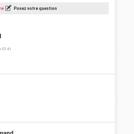
re
Posez votre question
d
à 07:41
emand