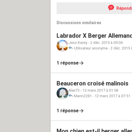
Répond
Discussions similaires
Labrador X Berger Alleman
Jess.Karey
-
2 déc. 2015 à 05:04
Utilisateur anonyme
-
2 déc. 2015 
1 réponse
Beauceron croisé malinois
Alex73
-
12 mars 2017 à 01:58
Marin2281
-
12 mars 2017 à 07:51
1 réponse
Mon chien est-il berger all