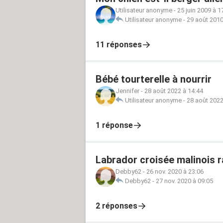
Utilisateur anonyme
-
25 juin 2009 à 1
Utilisateur anonyme
-
29 août 2010
11 réponses
Bébé tourterelle à nourrir
Jennifer
-
28 août 2022 à 14:44
Utilisateur anonyme
-
28 août 2022
1 réponse
Labrador croisée malinois r
Debby62
-
26 nov. 2020 à 23:06
Debby62
-
27 nov. 2020 à 09:05
2 réponses