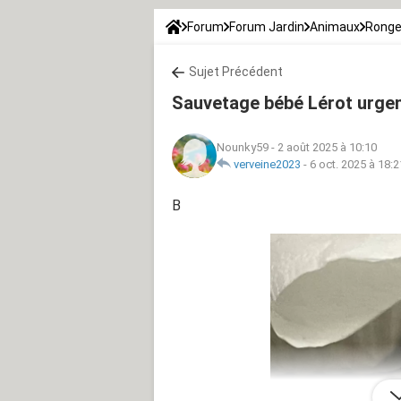
Forum
Forum Jardin
Animaux
Ronge
Sujet Précédent
Sauvetage bébé Lérot urge
Nounky59
-
2 août 2025 à 10:10
verveine2023
-
6 oct. 2025 à 18:2
B