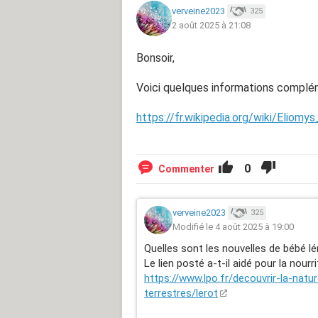
associations concernant son aliment
verveine2023
325
maternelle spécial chaton et rongeur
2 août 2025 à 21:08
bien bu le premier jour, en lappant l
stimuler toutes les 3h environ pour q
Bonsoir,
semble dormir la majeur parti du te
Il est dans un carton pour le moment
Voici quelques informations complé
pour qu'il fasse ses besoins et cela
Que peut on faire de plus ? Il semble
https://fr.wikipedia.org/wiki/Eliomy
pense qu'il a entre 1 à 2 semaine.
Voici photos et vidéos de lui.
0
Commenter
verveine2023
325
Modifié le 4 août 2025 à 19:00
Quelles sont les nouvelles de bébé lé
Le lien posté a-t-il aidé pour la nour
https://www.lpo.fr/decouvrir-la-na
terrestres/lerot