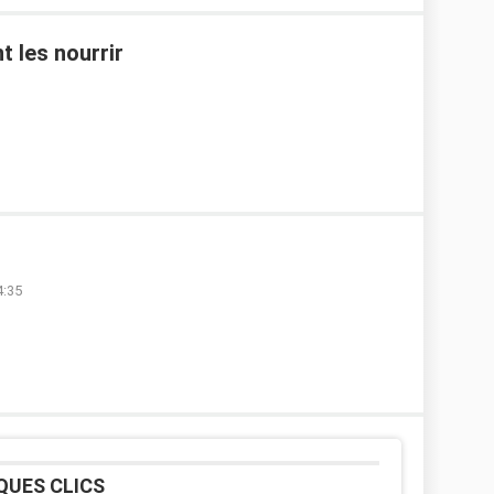
 les nourrir
4:35
QUES CLICS