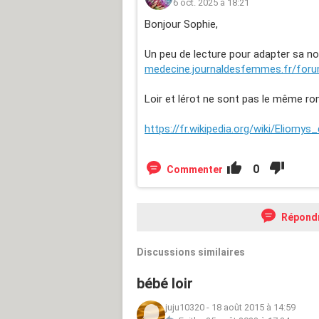
6 oct. 2025 à 18:21
Bonjour Sophie,
Un peu de lecture pour adapter sa no
medecine.journaldesfemmes.fr/forum
Loir et lérot ne sont pas le même ron
https://fr.wikipedia.org/wiki/Eliomys
0
Commenter
Répond
Discussions similaires
bébé loir
juju10320
-
18 août 2015 à 14:59