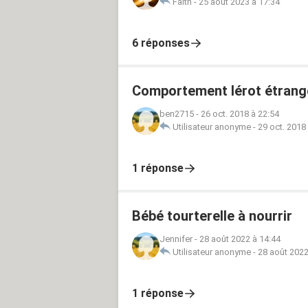
Faith
-
25 août 2023 à 17:34
6 réponses
Comportement lérot étrang
ben2715
-
26 oct. 2018 à 22:54
Utilisateur anonyme
-
29 oct. 2018
1 réponse
Bébé tourterelle à nourrir
Jennifer
-
28 août 2022 à 14:44
Utilisateur anonyme
-
28 août 2022
1 réponse