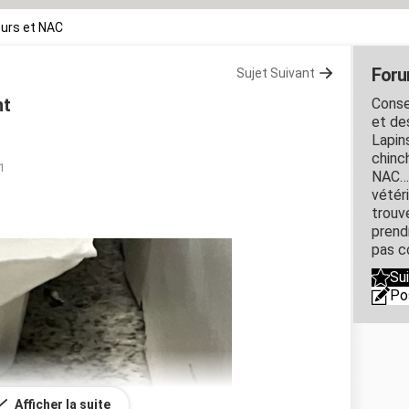
urs et NAC
Foru
Sujet Suivant
nt
Conse
et de
Lapin
chinch
1
NAC… 
vétér
trouv
prend
pas c
Su
Po
Afficher la suite