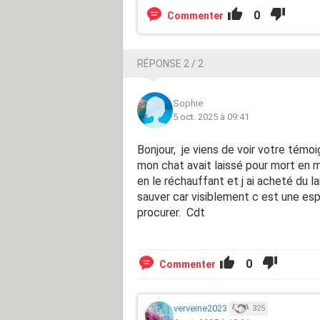
0
Commenter
RÉPONSE 2 / 2
Sophie
5 oct. 2025 à 09:41
Bonjour, je viens de voir votre témoi
mon chat avait laissé pour mort en m
en le réchauffant et j ai acheté du l
sauver car visiblement c est une es
procurer. Cdt
0
Commenter
verveine2023
325