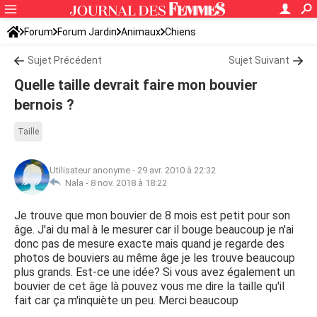
Forum
Forum Jardin
Animaux
Chiens
Sujet Précédent
Sujet Suivant
Quelle taille devrait faire mon bouvier
bernois ?
Taille
Utilisateur anonyme
-
29 avr. 2010 à 22:32
Nala -
8 nov. 2018 à 18:22
Je trouve que mon bouvier de 8 mois est petit pour son
âge. J'ai du mal à le mesurer car il bouge beaucoup je n'ai
donc pas de mesure exacte mais quand je regarde des
photos de bouviers au même âge je les trouve beaucoup
plus grands. Est-ce une idée? Si vous avez également un
bouvier de cet âge là pouvez vous me dire la taille qu'il
fait car ça m'inquiète un peu. Merci beaucoup