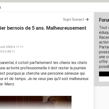
s
Foru
Sujet Suivant
vier bernois de 5 ans. Malheureusement
Tout c
éduqu
Races
activ
Parta
août 2009 à 11:11
010 à 08:11
posez
une c
offri
 parental, il cotoit parfaitement les chiens les chats
possi
une activité professionnelle il doit rester la journée
'est pourquoi je cherche une personne sérieuse qui
ur et de temps. Je ne veux pas qu'il soit malheureux
ir. Merci