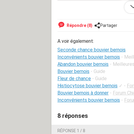
Répondre (8)
Partager
A voir également:
Seconde chance bouvier bernois
Inconvénients bouvier bernois
- Mei
Abandon bouvier bernois
- Meilleure
Bouvier bernois
- Guide
Fleur de chance
- Guide
Histiocytose bouvier bernois
✓
-
For
Bouvier bernois à donner
-
Forum Chi
Inconvénients bouvier bernois
-
Foru
8 réponses
RÉPONSE 1 / 8