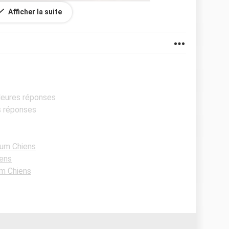
Afficher la suite
lleures réponses
s réponses
um Chiens
ens
m Chiens