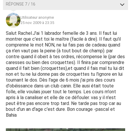
RÉPONSE 7 / 16
Utilisateur anonyme
25 nov. 2009 à 23:35
Salut Rachel.J'ai 1 labrador femelle de 3 ans. Il faut lui
montrer que c'est toi le maître (facile à dire). Il faut qu'il
comprenne le mot NON, ne lui fais pas de cadeau quand
ça n'en vaut pas la peine (à tout bout de champ). par
contre quand il obeit à tes ordres, récompense le (par des
caresses ou bien des croquettes). Il finira par comprendre
quand il fait bien (croquettes),et quand il fais mal tu lui dit
non et tu ne lui donne pas de croquettes tu l'ignore en lui
tournant le dos. Dès l'age de 6 mois j'ai pris des cours
d'obéissance dans un club canin. Elle ausi était toute
folle, elle voulais jouer tout le temps. Les cours m'ont
apris à la canaliser et elle de ce défouler. vas y il n'est
peut être pas encore trop tard. Ne tarde pas trop car au
bout d'un an d'age c'est dure. Bon courage -pascal et
Bahia