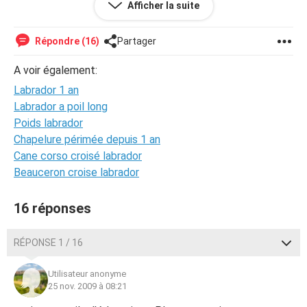
Afficher la suite
tout faire il ne restera pas dans son panier je me poser la
question si je le castre s arrangera t il ? si vous
connaissait le probleme merci de m aider car c est
Répondre (16)
Partager
penible merci a bientot
A voir également:
Labrador 1 an
Labrador a poil long
Poids labrador
Chapelure périmée depuis 1 an
Cane corso croisé labrador
Beauceron croise labrador
16 réponses
RÉPONSE 1 / 16
Utilisateur anonyme
25 nov. 2009 à 08:21