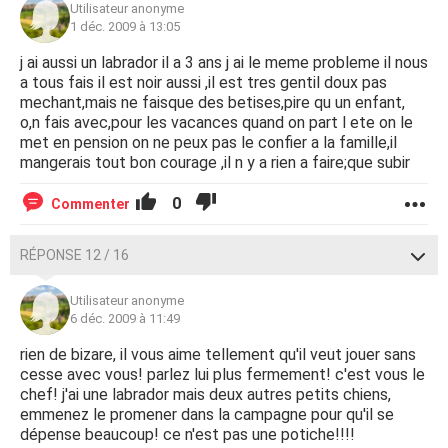
Utilisateur anonyme
1 déc. 2009 à 13:05
j ai aussi un labrador il a 3 ans j ai le meme probleme il nous
a tous fais il est noir aussi ,il est tres gentil doux pas
mechant,mais ne faisque des betises,pire qu un enfant,
o,n fais avec,pour les vacances quand on part l ete on le
met en pension on ne peux pas le confier a la famille,il
mangerais tout bon courage ,il n y a rien a faire;que subir
0
Commenter
RÉPONSE 12 / 16
Utilisateur anonyme
6 déc. 2009 à 11:49
rien de bizare, il vous aime tellement qu'il veut jouer sans
cesse avec vous! parlez lui plus fermement! c'est vous le
chef! j'ai une labrador mais deux autres petits chiens,
emmenez le promener dans la campagne pour qu'il se
dépense beaucoup! ce n'est pas une potiche!!!!