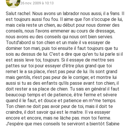
26 nov. 2009 à 10:13
Salut rachel. Nous avons un labrador nous aussi, il a 9ans. Il
est toujours aussi fou fou. Il aime que l'on s'occupe de lui,
mais cela reste un chien, au début pour nous donner des
conseils, nous l'avons emmener au cours de dressage,
nous avons eu des conseils qui nous ont bien servies.
Toutd'abord si ton chien et un male il va essayer de
dominer ton mari, puis toi ensuite il faut toujours que tu
sois au dessus de lui. C'est a dire que qu'en tu lui parle si il
est assis leve toi, toujours. Si il essaye de mettre ses
pattes sur toi pour essayer d'être plus grand que toi
remet le a sa place, n'est pas peur de lui. Ils sont grand
mais gentils, n'est pas peur de le corriger, et montre lui
aussi si tu as des enfants qu'ils passe avant ton chien, il
doit rester a sa place de chien. Tu sais en général il faut
beaucoup temps et de patience, être ferme et sévere
quand il le faut, et douce et patience en m^me temps.
Ton chien ne doit pas avoir peur de toi, mais il doit te
craindre, il doit savoir qui est le maitre. Il va essayer
encore et encore, mais ne lâche pas. mon toi ferme.
J'espére que mes conseils te serviront a bientôt Sabine