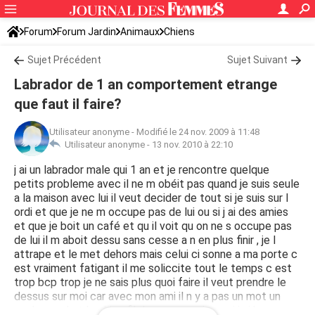
Forum
Forum Jardin
Animaux
Chiens
Sujet Précédent
Sujet Suivant
Labrador de 1 an comportement etrange
que faut il faire?
Utilisateur anonyme
-
Modifié le 24 nov. 2009 à 11:48
Utilisateur anonyme -
13 nov. 2010 à 22:10
j ai un labrador male qui 1 an et je rencontre quelque
petits probleme avec il ne m obéit pas quand je suis seule
a la maison avec lui il veut decider de tout si je suis sur l
ordi et que je ne m occupe pas de lui ou si j ai des amies
et que je boit un café et qu il voit qu on ne s occupe pas
de lui il m aboit dessu sans cesse a n en plus finir , je l
attrape et le met dehors mais celui ci sonne a ma porte c
est vraiment fatigant il me soliccite tout le temps c est
trop bcp trop je ne sais plus quoi faire il veut prendre le
dessus sur moi car avec mon ami il n y a pas un mot un
seul regard et le chien fil dans son panier moi j ai beau