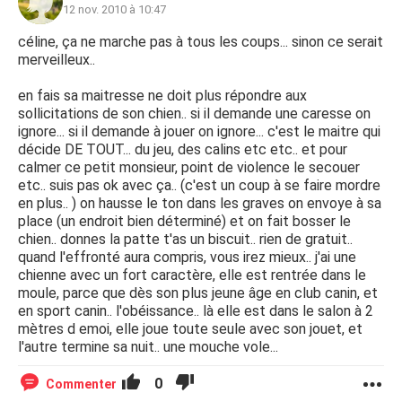
12 nov. 2010 à 10:47
céline, ça ne marche pas à tous les coups... sinon ce serait
merveilleux..
en fais sa maitresse ne doit plus répondre aux
sollicitations de son chien.. si il demande une caresse on
ignore... si il demande à jouer on ignore... c'est le maitre qui
décide DE TOUT... du jeu, des calins etc etc.. et pour
calmer ce petit monsieur, point de violence le secouer
etc.. suis pas ok avec ça.. (c'est un coup à se faire mordre
en plus.. ) on hausse le ton dans les graves on envoye à sa
place (un endroit bien déterminé) et on fait bosser le
chien.. donnes la patte t'as un biscuit.. rien de gratuit..
quand l'effronté aura compris, vous irez mieux.. j'ai une
chienne avec un fort caractère, elle est rentrée dans le
moule, parce que dès son plus jeune âge en club canin, et
en sport canin.. l'obéissance.. là elle est dans le salon à 2
mètres d emoi, elle joue toute seule avec son jouet, et
l'autre termine sa nuit.. une mouche vole...
0
Commenter