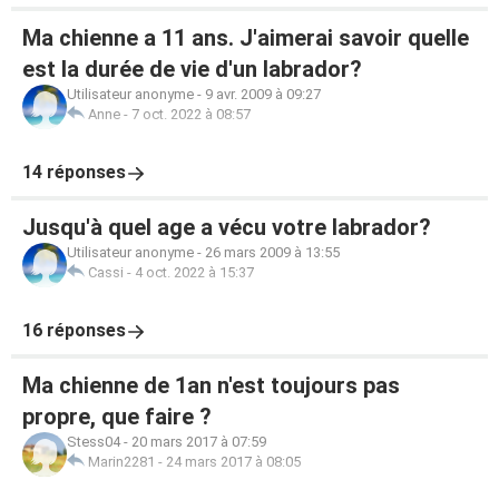
Ma chienne a 11 ans. J'aimerai savoir quelle
est la durée de vie d'un labrador?
Utilisateur anonyme
-
9 avr. 2009 à 09:27
Anne
-
7 oct. 2022 à 08:57
14 réponses
Jusqu'à quel age a vécu votre labrador?
Utilisateur anonyme
-
26 mars 2009 à 13:55
Cassi
-
4 oct. 2022 à 15:37
16 réponses
Ma chienne de 1an n'est toujours pas
propre, que faire ?
Stess04
-
20 mars 2017 à 07:59
Marin2281
-
24 mars 2017 à 08:05