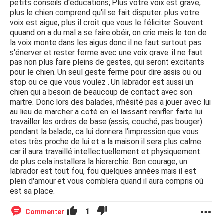
petits conseils d'éducations; Plus votre voix est grave,
plus le chien comprend qu'il se fait disputer. plus votre
voix est aigue, plus il croit que vous le féliciter. Souvent
quuand on a du mal a se faire obéir, on crie mais le ton de
la voix monte dans les aigus donc il ne faut surtout pas
s'énerver et rester ferme avec une voix grave. il ne faut
pas non plus faire pleins de gestes, qui seront excitants
pour le chien. Un seul geste ferme pour dire assis ou ou
stop ou ce que vous voulez . Un labrador est aussi un
chien qui a besoin de beaucoup de contact avec son
maitre. Donc lors des balades, n'hésité pas a jouer avec lui
au lieu de marcher a coté en lel laissant renifler. faite lui
travailler les ordres de base (assis, couché, pas bouger)
pendant la balade, ca lui donnera l'impression que vous
etes très proche de lui et a la maison il sera plus calme
car il aura travaillé intellectuellement et physiquement.
de plus cela installera la hierarchie. Bon courage, un
labrador est tout fou, fou quelques années mais il est
plein d'amour et vous comblera quand il aura compris où
est sa place.
1
Commenter