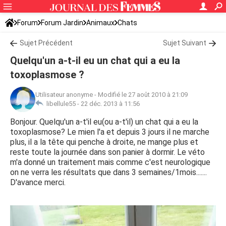
Forum
Forum Jardin
Animaux
Chats
Sujet Précédent
Sujet Suivant
Quelqu'un a-t-il eu un chat qui a eu la
toxoplasmose ?
Utilisateur anonyme
-
Modifié le 27 août 2010 à 21:09
libellule55 -
22 déc. 2013 à 11:56
Bonjour. Quelqu'un a-t'il eu(ou a-t'il) un chat qui a eu la
toxoplasmose? Le mien l'a et depuis 3 jours il ne marche
plus, il a la tête qui penche à droite, ne mange plus et
reste toute la journée dans son panier à dormir. Le véto
m'a donné un traitement mais comme c'est neurologique
on ne verra les résultats que dans 3 semaines/1mois.......
D'avance merci.