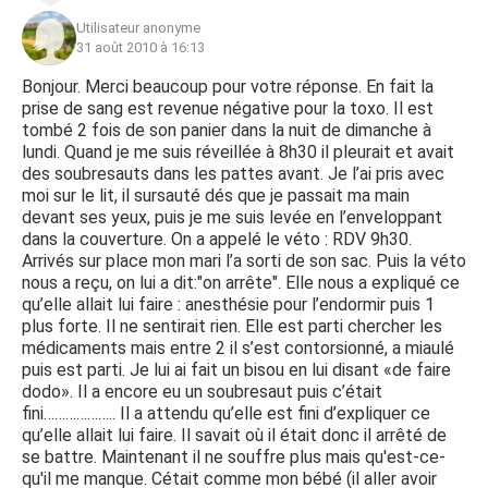
Utilisateur anonyme
31 août 2010 à 16:13
Bonjour. Merci beaucoup pour votre réponse. En fait la
prise de sang est revenue négative pour la toxo. Il est
tombé 2 fois de son panier dans la nuit de dimanche à
lundi. Quand je me suis réveillée à 8h30 il pleurait et avait
des soubresauts dans les pattes avant. Je l’ai pris avec
moi sur le lit, il sursauté dés que je passait ma main
devant ses yeux, puis je me suis levée en l’enveloppant
dans la couverture. On a appelé le véto : RDV 9h30.
Arrivés sur place mon mari l’a sorti de son sac. Puis la véto
nous a reçu, on lui a dit:"on arrête". Elle nous a expliqué ce
qu’elle allait lui faire : anesthésie pour l’endormir puis 1
plus forte. Il ne sentirait rien. Elle est parti chercher les
médicaments mais entre 2 il s’est contorsionné, a miaulé
puis est parti. Je lui ai fait un bisou en lui disant «de faire
dodo». Il a encore eu un soubresaut puis c’était
fini……………….. Il a attendu qu’elle est fini d’expliquer ce
qu’elle allait lui faire. Il savait où il était donc il arrêté de
se battre. Maintenant il ne souffre plus mais qu'est-ce-
qu'il me manque. Cétait comme mon bébé (il aller avoir