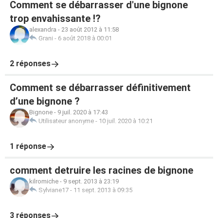
Comment se débarrasser d'une bignone
trop envahissante !?
alexandra
-
23 août 2012 à 11:58
Grani
-
6 août 2018 à 00:01
2 réponses
Comment se débarrasser définitivement
d’une bignone ?
Bignone
-
9 juil. 2020 à 17:43
Utilisateur anonyme
-
10 juil. 2020 à 10:21
1 réponse
comment detruire les racines de bignone
kilromiche
-
9 sept. 2013 à 23:19
Sylviane17
-
11 sept. 2013 à 09:35
3 réponses