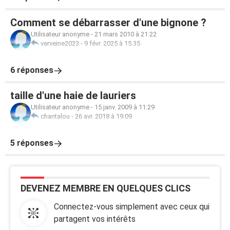
Comment se débarrasser d'une bignone ?
Utilisateur anonyme
-
21 mars 2010 à 21:22
verveine2023
-
9 févr. 2025 à 15:35
6 réponses
taille d'une haie de lauriers
Utilisateur anonyme
-
15 janv. 2009 à 11:29
chantalou
-
26 avr. 2018 à 19:09
5 réponses
DEVENEZ MEMBRE EN QUELQUES CLICS
Connectez-vous simplement avec ceux qui
partagent vos intérêts