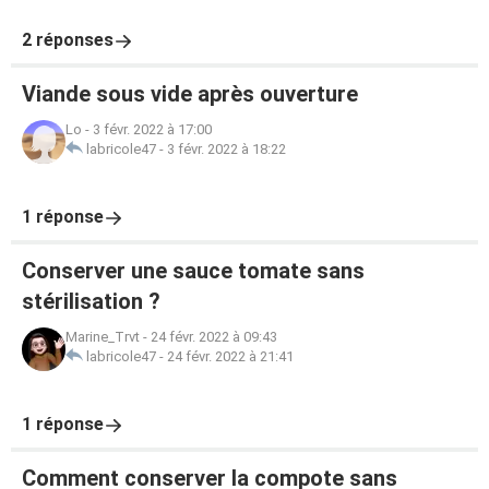
2 réponses
Viande sous vide après ouverture
Lo
-
3 févr. 2022 à 17:00
labricole47
-
3 févr. 2022 à 18:22
1 réponse
Conserver une sauce tomate sans
stérilisation ?
Marine_Trvt
-
24 févr. 2022 à 09:43
labricole47
-
24 févr. 2022 à 21:41
1 réponse
Comment conserver la compote sans