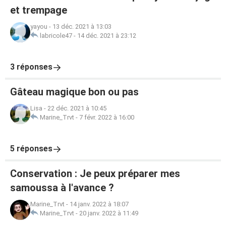
et trempage
yayou
-
13 déc. 2021 à 13:03
labricole47
-
14 déc. 2021 à 23:12
3 réponses
Gâteau magique bon ou pas
Lisa
-
22 déc. 2021 à 10:45
Marine_Trvt
-
7 févr. 2022 à 16:00
5 réponses
Conservation : Je peux préparer mes
samoussa à l'avance ?
Marine_Trvt
-
14 janv. 2022 à 18:07
Marine_Trvt
-
20 janv. 2022 à 11:49