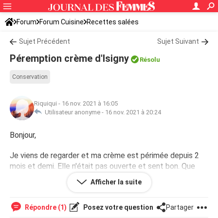
Forum
Forum Cuisine
Recettes salées
Sujet Précédent
Sujet Suivant
Péremption crème d'Isigny
Résolu
Conservation
Riquiqui
-
16 nov. 2021 à 16:05
Utilisateur anonyme -
16 nov. 2021 à 20:24
Bonjour,
Je viens de regarder et ma crème est périmée depuis 2
mois et demi. Elle n'était pas ouverte et sent bon. Que
dois je faire ?
Afficher la suite
Répondre (1)
Posez votre question
Partager