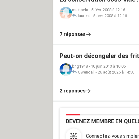
michaela
-
5 févr. 2008 à 12:16
laurent
-
5 févr. 2008 à 12:16
7 réponses
Peut-on décongeler des frite
brig1948
-
10 juin 2013 à 10:06
Gwendall
-
26 août 2025 à 14:50
2 réponses
DEVENEZ MEMBRE EN QUEL
Connectez-vous simplem