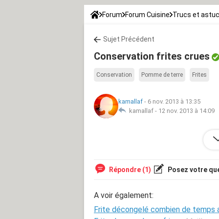
Forum
Forum Cuisine
Trucs et astu
Sujet Précédent
Conservation frites crues
Conservation
Pomme de terre
Frites
kamallaf
-
6 nov. 2013 à 13:35
kamallaf -
12 nov. 2013 à 14:09
Comment conserver dans un congélate
saveur et leur couleur.
Répondre (1)
Posez votre qu
A voir également:
Frite décongelé combien de temps a