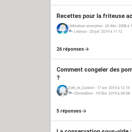
Recettes pour la friteuse ac
Utilisateur anonyme
-
26 déc. 2008 à 
Ledoux
-
20 juil. 2019 à 11:12
26 réponses
Comment congeler des pomme
?
Seb_le_Cuistot
-
17 avr. 2015 à 12:16
Christalline
-
19 févr. 2019 à 09:58
5 réponses
La conservation sous-vide :