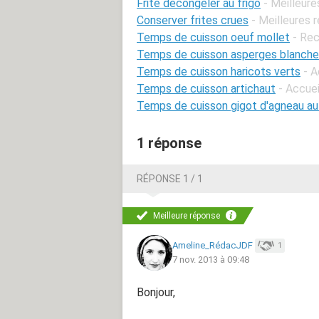
Frite decongeler au frigo
- Meilleur
Conserver frites crues
- Meilleures 
Temps de cuisson oeuf mollet
- Rec
Temps de cuisson asperges blanch
Temps de cuisson haricots verts
- 
Temps de cuisson artichaut
- Accue
Temps de cuisson gigot d'agneau au
1 réponse
RÉPONSE 1 / 1
Meilleure réponse
Ameline_RédacJDF
1
7 nov. 2013 à 09:48
Bonjour,