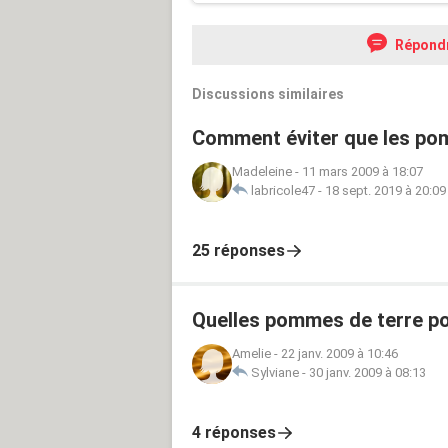
Répond
Discussions similaires
Comment éviter que les pom
Madeleine
-
11 mars 2009 à 18:07
labricole47
-
18 sept. 2019 à 20:09
25 réponses
Quelles pommes de terre po
Amelie
-
22 janv. 2009 à 10:46
Sylviane
-
30 janv. 2009 à 08:13
4 réponses