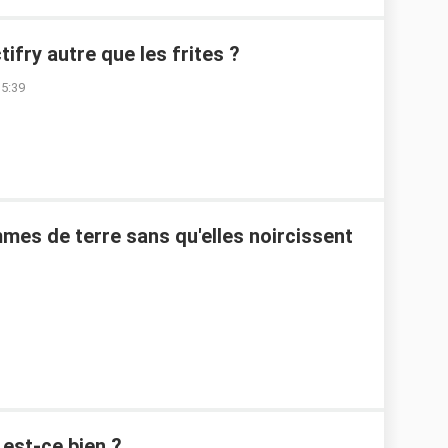
tifry autre que les frites ?
15:39
s de terre sans qu'elles noircissent
 est-ce bien ?