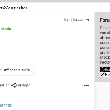
ces
Conservation
Foru
Sujet Suivant
Conse
Résolu
vos al
alime
conse
conse
prolo
stock
sécuri
ur, les frites crues sans qu elles perdent leur
Su
Afficher la suite
Po
estion
Partager
u frigo