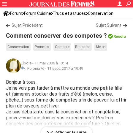
Forum
Forum Cuisine
Trucs et astuces
Conservation
Sujet Précédent
Sujet Suivant
Comment conserver des compotes ?
Résolu
Conservation
Pommes
Compote
Rhubarbe
Melon
Elodie
-
11 mai 2006 à 13:14
Polonia76 -
11 sept. 2017 à 19:49
Bonjour à tous,
Je ne vais pas tarder à mettre au monde une petite fille
et j'aimerais stocker des fruits d'été (melon, cerise,
pêche...) sous forme de compotes afin de pouvoir lui offrir
plein de saveurs cet hiver.
Je suis débutante dans la conservation et congélation,
pouvez-vous me donner vos expériences ? Peut-on
congeler des compotes en pots de confiture ? Quelles
sont les meilleures solutions ?
Afficher la suite