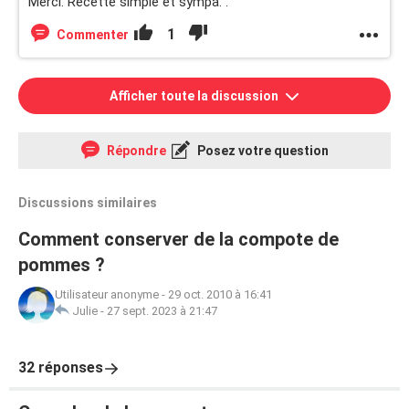
Merci. Recette simple et sympa. .
1
Commenter
Afficher toute la discussion
Répondre
Posez votre question
Discussions similaires
Comment conserver de la compote de
pommes ?
Utilisateur anonyme
-
29 oct. 2010 à 16:41
Julie
-
27 sept. 2023 à 21:47
32 réponses