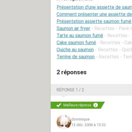
Présentation d'une assiette de sa
Comment présenter une assiette d
Présentation assiette saumon fumé
Saumon air fryer
- Recettes - Pavé
Tarte au saumon fumé
- Recettes -
Cake saumon fumé
- Recettes - Cake
Quiche au saumon
- Recettes - Qui
Terrine de saumon
- Recettes - Terr
2 réponses
RÉPONSE 1 / 2
Meilleure réponse
dominique
13 déc. 2006 à 13:32