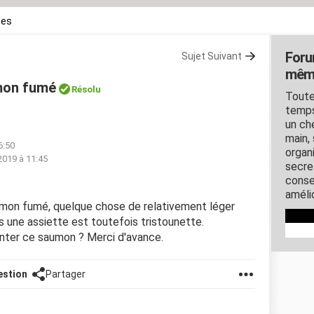
ces
Foru
Sujet Suivant
mêm
mon fumé
Résolu
Toute
temps
un ch
main, 
6:50
organ
2019 à 11:45
secre
conse
amélio
umon fumé, quelque chose de relativement léger
 une assiette est toutefois tristounette.
ter ce saumon ? Merci d'avance.
estion
Partager