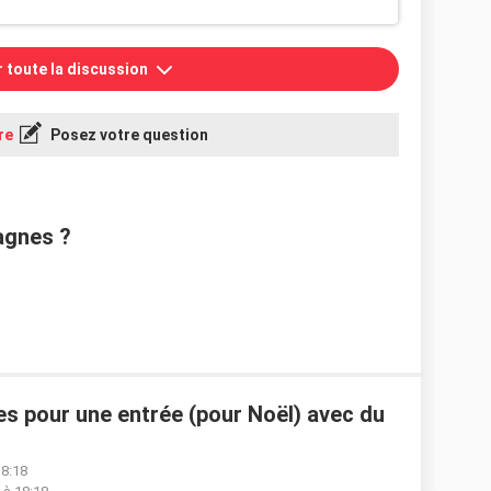
r toute la discussion
re
Posez votre question
agnes ?
es pour une entrée (pour Noël) avec du
18:18