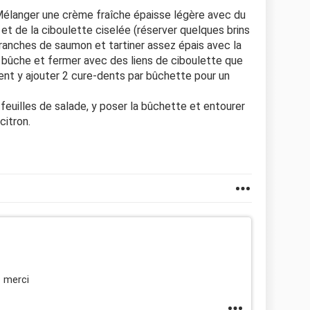
Mélanger une crème fraîche épaisse légère avec du
n et de la ciboulette ciselée (réserver quelques brins
tranches de saumon et tartiner assez épais avec la
e bûche et fermer avec des liens de ciboulette que
ent y ajouter 2 cure-dents par bûchette pour un
euilles de salade, y poser la bûchette et entourer
citron.
; merci