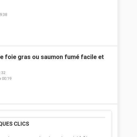
9:38
de foie gras ou saumon fumé facile et
1:32
à 00:19
QUES CLICS