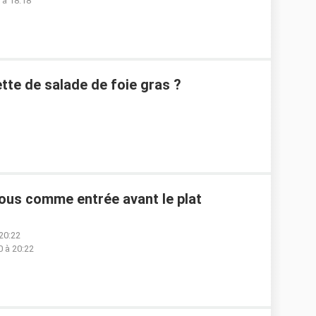
 à 18:18
te de salade de foie gras ?
ous comme entrée avant le plat
20:22
 à 20:22