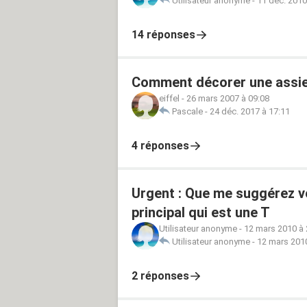
Utilisateur anonyme
-
11 déc. 2010
14 réponses
Comment décorer une assiet
eiffel
-
26 mars 2007 à 09:08
Pascale
-
24 déc. 2017 à 17:11
4 réponses
Urgent : Que me suggérez v
principal qui est une T
Utilisateur anonyme
-
12 mars 2010 à 
Utilisateur anonyme
-
12 mars 2010
2 réponses