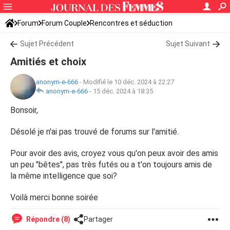
Forum
Forum Couple
Rencontres et séduction
Sujet Précédent
Sujet Suivant
Amitiés et choix
anonym-e-666
-
Modifié le 10 déc. 2024 à 22:27
anonym-e-666
-
15 déc. 2024 à 18:35
Bonsoir,
Désolé je n'ai pas trouvé de forums sur l'amitié.
Pour avoir des avis, croyez vous qu'on peux avoir des amis
un peu "bêtes", pas très futés ou a t'on toujours amis de
la même intelligence que soi?
Voilà merci bonne soirée
Répondre (8)
Partager