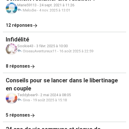
Marie59113
-
24 sept. 2021 à 11:26
Melodie
-
4 nov. 2025 à 13:01
12 réponses
Infidélité
Sookie43
-
3 févr. 2025 à 10:00
OiseauAventureux11
-
16 août 2025 à 22:59
8 réponses
Conseils pour se lancer dans le libertinage
en couple
Teddybear9
-
2 mai 2024 à 08:05
Giva
-
19 août 2025 à 15:18
5 réponses