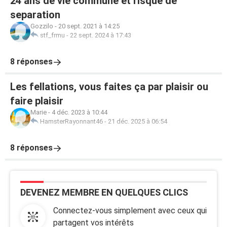
24 ans de vie commune et risque de
separation
Gozzilo
-
20 sept. 2021 à 14:25
stf_frmu
-
22 sept. 2024 à 17:43
8 réponses
Les fellations, vous faites ça par plaisir ou
faire plaisir
Marie
-
4 déc. 2023 à 10:44
HamsterRayonnant46
-
21 déc. 2025 à 06:54
8 réponses
DEVENEZ MEMBRE EN QUELQUES CLICS
Connectez-vous simplement avec ceux qui
partagent vos intérêts