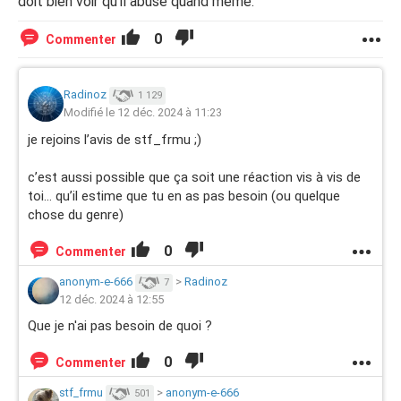
doit bien voir qu'il abuse quand même.
0
Commenter
Radinoz
1 129
Modifié le 12 déc. 2024 à 11:23
je rejoins l’avis de stf_frmu ;)
c’est aussi possible que ça soit une réaction vis à vis de
toi… qu’il estime que tu en as pas besoin (ou quelque
chose du genre)
0
Commenter
anonym-e-666
>
Radinoz
7
12 déc. 2024 à 12:55
Que je n'ai pas besoin de quoi ?
0
Commenter
stf_frmu
>
anonym-e-666
501