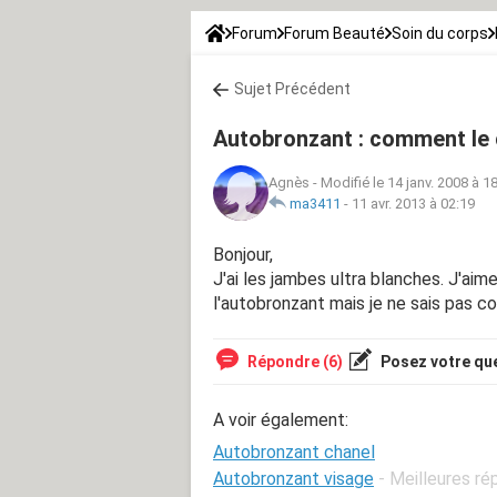
Forum
Forum Beauté
Soin du corps
Sujet Précédent
Autobronzant : comment le 
Agnès
-
Modifié le 14 janv. 2008 à 1
ma3411
-
11 avr. 2013 à 02:19
Bonjour,
J'ai les jambes ultra blanches. J'ai
l'autobronzant mais je ne sais pas com
Répondre (6)
Posez votre qu
A voir également:
Autobronzant chanel
Autobronzant visage
- Meilleures r