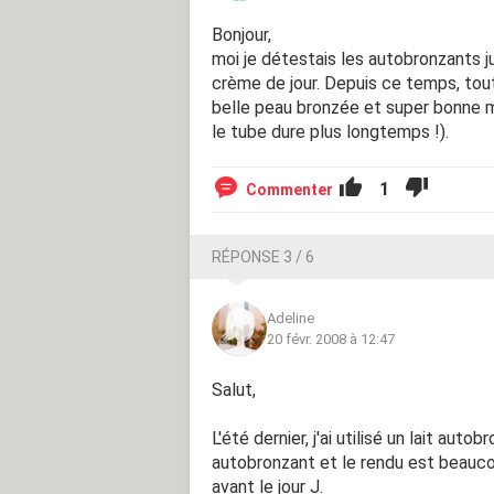
Bonjour,
moi je détestais les autobronzants 
crème de jour. Depuis ce temps, tou
belle peau bronzée et super bonne mi
le tube dure plus longtemps !).
1
Commenter
RÉPONSE 3 / 6
Adeline
20 févr. 2008 à 12:47
Salut,
L'été dernier, j'ai utilisé un lait aut
autobronzant et le rendu est beaucou
avant le jour J.