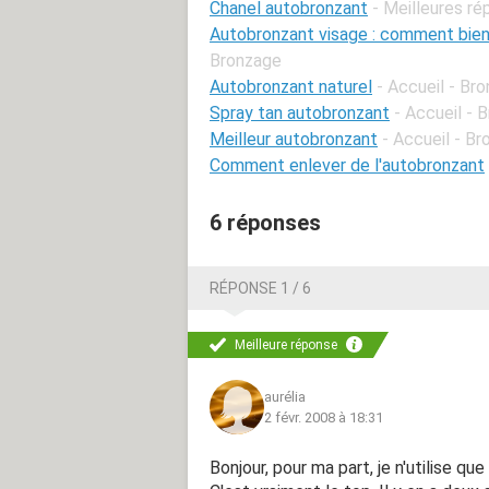
Chanel autobronzant
- Meilleures r
Autobronzant visage : comment bien l
Bronzage
Autobronzant naturel
- Accueil - Br
Spray tan autobronzant
- Accueil - 
Meilleur autobronzant
- Accueil - B
Comment enlever de l'autobronzant
6 réponses
RÉPONSE 1 / 6
Meilleure réponse
aurélia
2 févr. 2008 à 18:31
Bonjour, pour ma part, je n'utilise qu