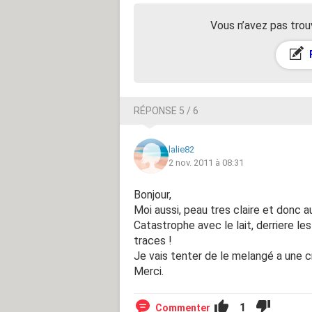
Vous n’avez pas trou
RÉPONSE 5 / 6
lalie82
2 nov. 2011 à 08:31
Bonjour,
Moi aussi, peau tres claire et donc a
Catastrophe avec le lait, derriere les
traces !
Je vais tenter de le melangé a une c
Merci.
1
Commenter