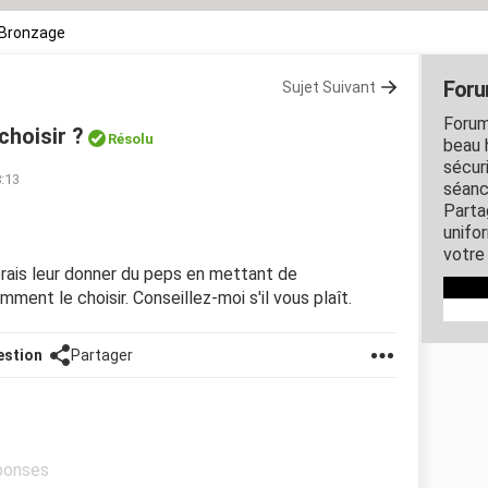
Bronzage
Foru
Sujet Suivant
Forum
choisir ?
Résolu
beau 
sécur
8:13
séanc
Parta
unifo
votre
merais leur donner du peps en mettant de
ment le choisir. Conseillez-moi s'il vous plaît.
estion
Partager
éponses