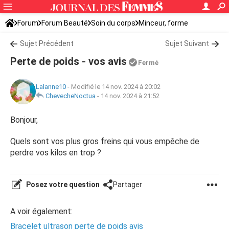
Forum
Forum Beauté
Soin du corps
Minceur, forme
Sujet Précédent
Sujet Suivant
Perte de poids - vos avis
Fermé
Lalanne10
-
Modifié le 14 nov. 2024 à 20:02
ChevecheNoctua
-
14 nov. 2024 à 21:52
Bonjour,
Quels sont vos plus gros freins qui vous empêche de
perdre vos kilos en trop ?
Posez votre question
Partager
A voir également:
Bracelet ultrason perte de poids avis