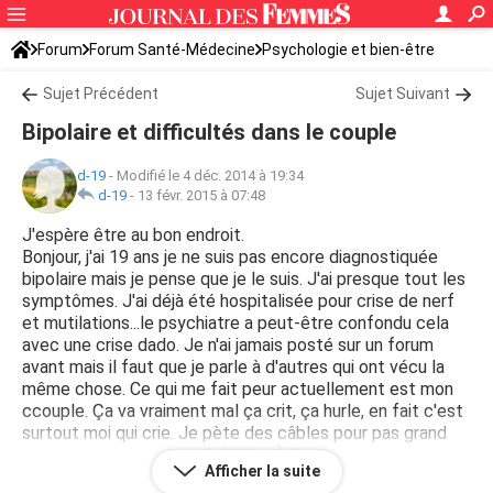
Forum
Forum Santé-Médecine
Psychologie et bien-être
Stress et déprime
Sujet Précédent
Sujet Suivant
Bipolaire et difficultés dans le couple
d-19
-
Modifié le 4 déc. 2014 à 19:34
d-19
-
13 févr. 2015 à 07:48
J'espère être au bon endroit.
Bonjour, j'ai 19 ans je ne suis pas encore diagnostiquée
bipolaire mais je pense que je le suis. J'ai presque tout les
symptômes. J'ai déjà été hospitalisée pour crise de nerf
et mutilations...le psychiatre a peut-être confondu cela
avec une crise dado. Je n'ai jamais posté sur un forum
avant mais il faut que je parle à d'autres qui ont vécu la
même chose. Ce qui me fait peur actuellement est mon
ccouple. Ça va vraiment mal ça crit, ça hurle, en fait c'est
surtout moi qui crie. Je pète des câbles pour pas grand
chose. Je deviens incontrôlable. À l'heure actuelle ne
Afficher la suite
n'arrive plus à voir si le problème vient de moi ou lui. Si ça a