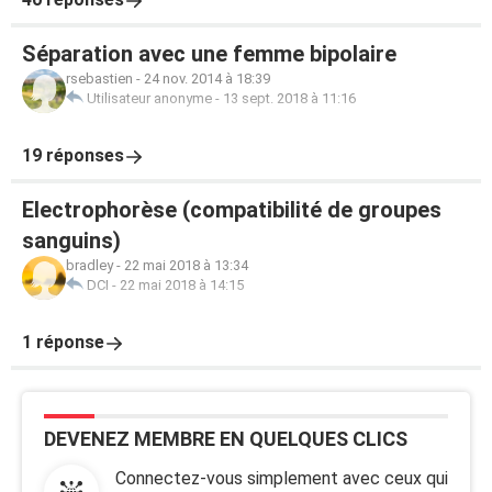
Séparation avec une femme bipolaire
rsebastien
-
24 nov. 2014 à 18:39
Utilisateur anonyme
-
13 sept. 2018 à 11:16
19 réponses
Electrophorèse (compatibilité de groupes
sanguins)
bradley
-
22 mai 2018 à 13:34
DCI
-
22 mai 2018 à 14:15
1 réponse
DEVENEZ MEMBRE EN QUELQUES CLICS
Connectez-vous simplement avec ceux qui