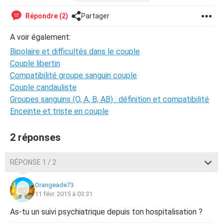
un rapport avec cette pathologie. En résumé ces derniers
temps mon copain avec qui je vis depuis un an semporte
Répondre (2)
Partager
et devient agressif. (Il ne me frappe pas mais sa façon de
me contrôler devient violente) est ce possible que mes
A voir également:
crises l'ont rendu violent ? Est ce normal ? Ou ça n'excuse
Bipolaire et difficultés dans le couple
pas son comportement ? Quelqu'un pourrait m'aider ? Je
ne sais plus à qui parler.
Couple libertin
Compatibilité groupe sanguin couple
Couple candauliste
Groupes sanguins (O, A, B, AB) : définition et compatibilité
Enceinte et triste en couple
2 réponses
RÉPONSE 1 / 2
Orangeade73
11 févr. 2015 à 03:31
As-tu un suivi psychiatrique depuis ton hospitalisation ?