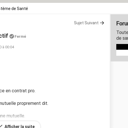
stème de Santé
Foru
Sujet Suivant
Toute
ctif
Fermé
de sa
0 à 00:04
ce en contrat pro.
mutuelle proprement dit.
une mutuelle.
Afficher la suite