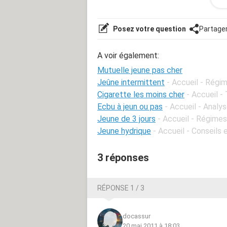
Je suis intéréssé par un forfait qui
corréctement dans tous les domaines
Posez votre question
Partage
Je me suis renseigner auprés de la mut
me donner votre avis si certain(e)s 
A voir également:
Merci et bonne soirée à vous
Mutuelle jeune pas cher
Jeûne intermittent
- Accueil - Régim
Cigarette les moins cher
- Accueil -
Ecbu à jeun ou pas
- Accueil - Analys
Jeune de 3 jours
- Accueil - Régimes 
Jeune hydrique
- Accueil - Conseils
3 réponses
RÉPONSE 1 / 3
docassur
20 mai 2011 à 18:03