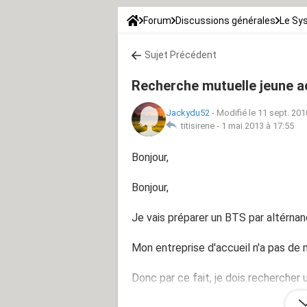
Forum
Discussions générales
Le Sy
Sujet Précédent
Recherche mutuelle jeune a
Jackydu52
-
Modifié le 11 sept. 201
titisirene -
1 mai 2013 à 17:55
Bonjour,
Bonjour,
Je vais préparer un BTS par altérnan
Mon entreprise d'accueil n'a pas de 
Donc par ce fait, je dois rechercher 