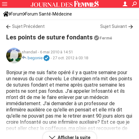
Forum
Forum Santé-Médecine
Symptômes et maladies courantes
Sujet Précédent
Sujet Suivant
Les points de suture fondants
Fermé
shandail
-
6 mai 2010 à 14:51
begonie
-
27 oct. 2012 à 03:18
Bonjour je me suis faite opéré il y a quatre semaine pour
un neavus du cuir chevelu. Le chirurgien m'a mit des points
de sutures fondant et meme après quatre semaine les
points ne sont pas fondus. J'ai appeler Infosanté et ils
m'ont dit de me le faire enlever par un médecin
immédiatement. J'ai demander à un professeur de
infirmière auxilière ce qu'elle en pensait et elle m'a dit
qu'elle ne pouvait pas me le retirer avant 90 jours alors qui
croire Infosanté ou une infirmière auxiliaire? Est ce que je
peut aller chez la coiffeuse, ma plaie est recouverte de
gale
mais c'est bien sec et ca ne fait plus mal dutout. Est
Afficher la suite