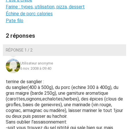
Farine : types, utilisation, pizza, dessert
Échine de porc calories
Pate filo
2 réponses
RÉPONSE 1 / 2
Utilisateur anonyme
6 nov. 2008 à 09:40
terrine de sanglier :
du sanglier(400 à 500g), du porc (echine 300 à 400g), du
gras maigre (barde 250g), une garniture aromatique
(carottes,oignons,echalotes,herbes), des épices (clous de
girofles, baies de genievres), une marinade (vin rouge,
cognac, armagnac ou madère), laisser mariner le tout 1jour
ou deux puis passer au hachoir.
Sans oublier l'assaisonnement:
-soit vous trouvez du sel nitrité qui sale bien sur, mais