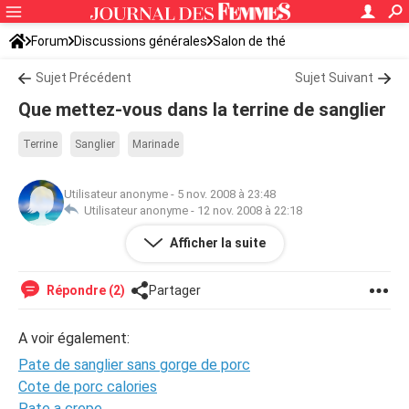
Forum
Discussions générales
Salon de thé
Sujet Précédent
Sujet Suivant
Que mettez-vous dans la terrine de sanglier
Terrine
Sanglier
Marinade
Utilisateur anonyme
-
5 nov. 2008 à 23:48
Utilisateur anonyme -
12 nov. 2008 à 22:18
Afficher la suite
DUne fois la viande hachée qu'ajoutez-vous alors ?
Répondre (2)
Partager
A voir également:
Pate de sanglier sans gorge de porc
Cote de porc calories
Pate a crepe