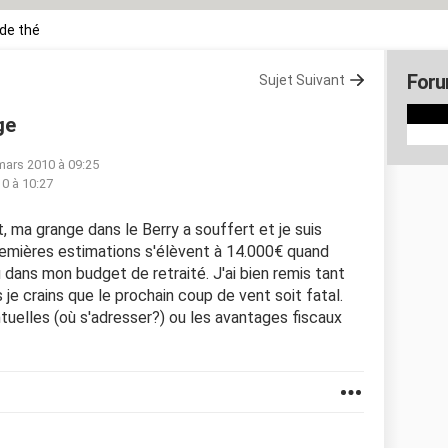
de thé
Foru
Sujet Suivant
ge
mars 2010 à 09:25
0 à 10:27
, ma grange dans le Berry a souffert et je suis
 premières estimations s'élèvent à 14.000€ quand
dans mon budget de retraité. J'ai bien remis tant
 je crains que le prochain coup de vent soit fatal.
ntuelles (où s'adresser?) ou les avantages fiscaux