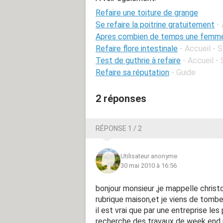
Refaire une toiture de grange
Se refaire la poitrine gratuitement
-
Apres combien de temps une femme 
Refaire flore intestinale
- Accueil - 
Test de guthrie à refaire
- Accueil -
Refaire sa réputation
- Guide
2 réponses
RÉPONSE 1 / 2
Utilisateur anonyme
30 mai 2010 à 16:56
bonjour monsieur ,je mappelle chris
rubrique maison,et je viens de tombe
il est vrai que par une entreprise les
recherche des travaux de week end 