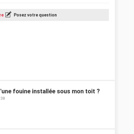
re
Posez votre question
s
ne fouine installée sous mon toit ?
:38