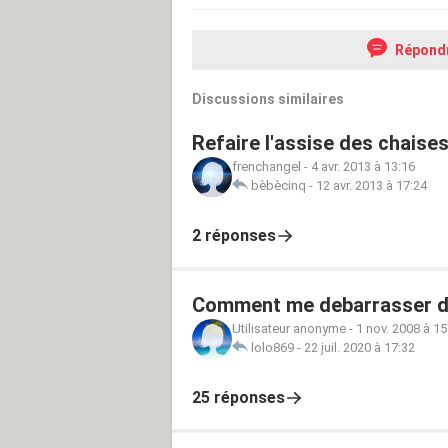
Répond
Discussions similaires
Refaire l'assise des chaise
frenchangel
-
4 avr. 2013 à 13:16
bèbècinq
-
12 avr. 2013 à 17:24
2 réponses
Comment me debarrasser d'u
Utilisateur anonyme
-
1 nov. 2008 à 15
lolo869
-
22 juil. 2020 à 17:32
25 réponses