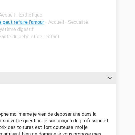
 Accueil - Esthétique
peut refaire l'amour
- Accueil - Sexualité
Système digestif
 Santé du bébé et de l'enfant
tophe moi meme je vien de deposer une dans la
r sur votre question. je suis maçon de profession et
 prix des toitures est fort couteuse. moi je
maitrisant bien ce domaine je vous propose mes