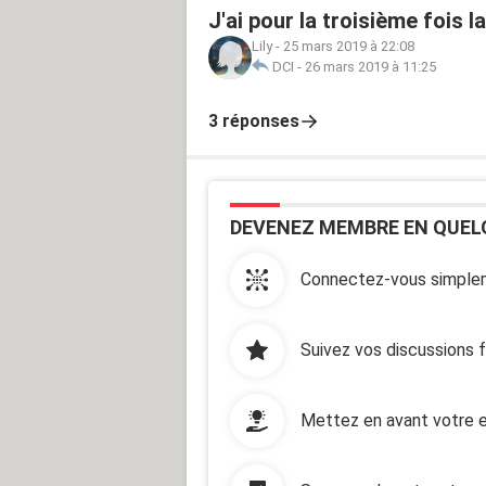
J'ai pour la troisième fois
Lily
-
25 mars 2019 à 22:08
DCI
-
26 mars 2019 à 11:25
3 réponses
DEVENEZ MEMBRE EN QUEL
Connectez-vous simplem
Suivez vos discussions 
Mettez en avant votre e