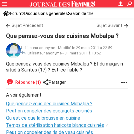
Forum
Discussions générales
Salon de thé
Sujet Précédent
Sujet Suivant
Que pensez-vous des cuisines Mobalpa ?
Utilisateur anonyme
-
Modifié le 29 mars 2011 à 22:59
Utilisateur anonyme -
31 mars 2011 à 10:52
Que pensez-vous des cuisines Mobalpa ? Et du magasin
situé à Saintes (17) ? Est-ce fiable ?
Répondre (1)
Partager
A voir également:
Que pensez-vous des cuisines Mobalpa ?
Peut on congeler des escargots cuisinés
Qu est ce que la brousse en cuisine
Temps de stérilisation haricots blancs cuisinés
✓
Peut on congeler des ris de veau cuisinés