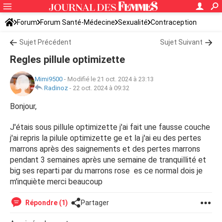
Forum
Forum Santé-Médecine
Sexualité
Contraception
Sujet Précédent
Sujet Suivant
Regles pillule optimizette
Mimi9500
-
Modifié le 21 oct. 2024 à 23:13
Radinoz
-
22 oct. 2024 à 09:32
Bonjour,
J'étais sous pillule optimizette j'ai fait une fausse couche
j'ai repris la pilule optimizette ge et la j'ai eu des pertes
marrons après des saignements et des pertes marrons
pendant 3 semaines après une semaine de tranquillité et
big ses reparti par du marrons rose es ce normal dois je
m'inquiète merci beaucoup
Répondre (1)
Partager