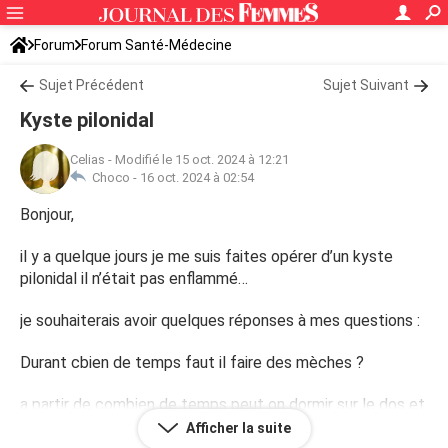
Forum
Forum Santé-Médecine
Symptômes et maladies courantes
Sujet Précédent
Sujet Suivant
Kyste pilonidal
Celias
-
Modifié le 15 oct. 2024 à 12:21
Choco -
16 oct. 2024 à 02:54
Bonjour,
il y a quelque jours je me suis faites opérer d’un kyste
pilonidal il n’était pas enflammé…
je souhaiterais avoir quelques réponses à mes questions :
Durant cbien de temps faut il faire des mèches ?
a partir de combien de temps peut on dormir sur le dos et
s’asseoir ?
Afficher la suite