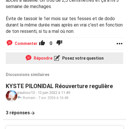
abcès a laiseille. Un trou de 2,5 centimètres et ça a mi 3
semaine de mechages.
Évite de tassoir le 1er mois sur tes fesses et de dodo
durant la même durée mais après en vrai c'est en fonction
de ton ressenti, si tu a mal où non.
0
Commenter
Répondre
Posez votre question
Discussions similaires
KYSTE PILONIDAL Réouverture regulière
paulcoc13
-
13 juin 2022 à 11:49
Romain
-
7 avr. 2026 à 16:48
3 réponses