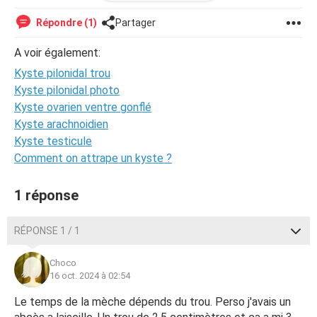
je vous remercie.
Répondre (1)
Partager
cordialement
A voir également:
Kyste pilonidal trou
celia
Kyste pilonidal photo
Kyste ovarien ventre gonflé
Kyste arachnoidien
Kyste testicule
Comment on attrape un kyste ?
1 réponse
RÉPONSE 1 / 1
Choco
16 oct. 2024 à 02:54
Le temps de la mèche dépends du trou. Perso j'avais un