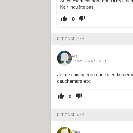
Si tes examens sont bons il n'y a rien
Ne t inquiète pas..
0
RÉPONSE 3 / 5
Lily
17 oct. 2024 à 15:38
Je me suis aperçu que tu es là même
cauchemars etc
0
RÉPONSE 4 / 5
Yuna