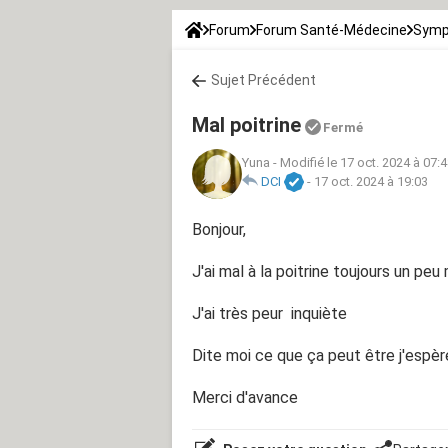
Forum
Forum Santé-Médecine
Symp
Sujet Précédent
Mal poitrine
Fermé
Yuna
-
Modifié le 17 oct. 2024 à 07:
DCI
-
17 oct. 2024 à 19:03
Bonjour,
J'ai mal à la poitrine toujours un peu
J'ai très peur inquiète
Dite moi ce que ça peut être j'espèr
Merci d'avance