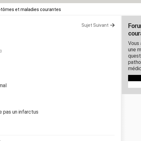
tômes et maladies courantes
Foru
Sujet Suivant
cour
Vous 
une m
43
quest
patho
médic
 mal
e pas un infarctus