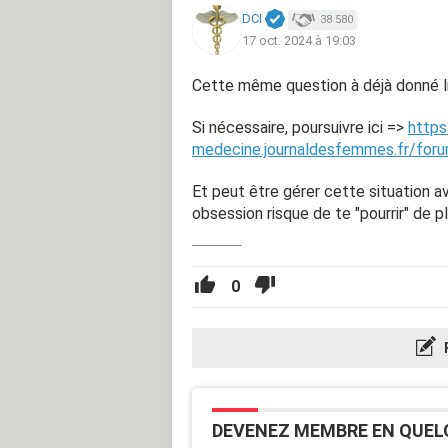
DCI
38 580
17 oct. 2024 à 19:03
Cette même question à déjà donné li
Si nécessaire, poursuivre ici =>
https
medecine.journaldesfemmes.fr/foru
Et peut être gérer cette situation 
obsession risque de te "pourrir" de pl
0
DEVENEZ MEMBRE EN QUEL