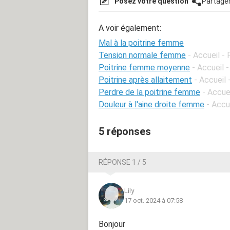
Posez votre question
Partage
A voir également:
Mal à la poitrine femme
Tension normale femme
- Accueil -
Poitrine femme moyenne
- Accueil 
Poitrine après allaitement
- Accueil 
Perdre de la poitrine femme
- Accue
Douleur à l'aine droite femme
- Accu
5 réponses
RÉPONSE 1 / 5
Lily
17 oct. 2024 à 07:58
Bonjour