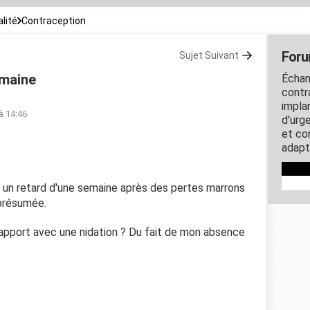
lité
Contraception
Foru
Sujet Suivant
emaine
Échan
contra
impla
à 14:46
d'urg
et co
adapt
'ai un retard d'une semaine après des pertes marrons
présumée.
rapport avec une nidation ? Du fait de mon absence