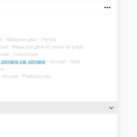
il - R&egrave;gles - Pertes
ueil - R&eacute;gime et perte de poids
cueil - Conception
e semaine par semaine
- Accueil - Suivi
te
- Accueil - Piq&ucirc;res