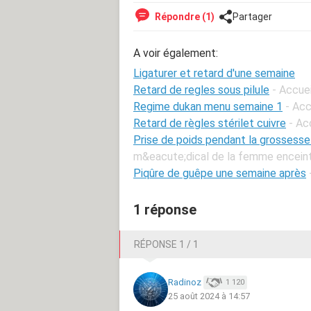
Répondre (1)
Partager
A voir également:
Ligaturer et retard d'une semaine
Retard de regles sous pilule
- Accue
Regime dukan menu semaine 1
- Acc
Retard de règles stérilet cuivre
- Ac
Prise de poids pendant la grossess
m&eacute;dical de la femme encein
Piqûre de guêpe une semaine après
1 réponse
RÉPONSE 1 / 1
Radinoz
1 120
25 août 2024 à 14:57