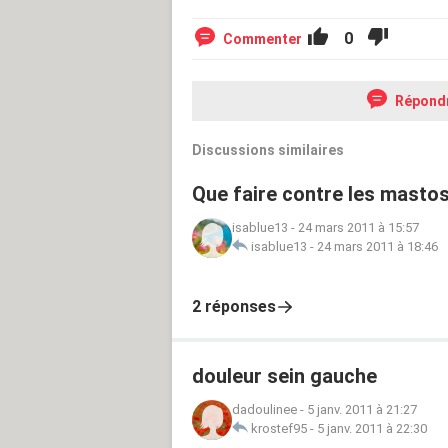
0
Commenter
Répond
Discussions similaires
Que faire contre les masto
isablue13
-
24 mars 2011 à 15:57
isablue13
-
24 mars 2011 à 18:46
2 réponses
douleur sein gauche
dadoulinee
-
5 janv. 2011 à 21:27
krostef95
-
5 janv. 2011 à 22:30