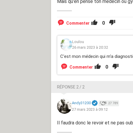
Mais qu'en pense ton médecin ou g
0
Commenter
Loulou
26 mars 2023 à 20:32
C'est mon médecin qui m'a diagnostiq
0
Commenter
RÉPONSE 2 / 2
Andy31200
27 789
27 mars 2023 à 09:12
Il faudra donc le revoir et ne pas oub