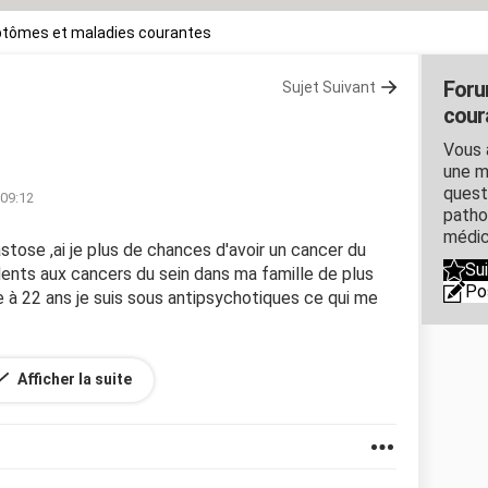
tômes et maladies courantes
Foru
Sujet Suivant
cour
Vous 
une m
quest
 09:12
patho
médic
tose ,ai je plus de chances d'avoir un cancer du
Su
édents aux cancers du sein dans ma famille de plus
Po
e à 22 ans je suis sous antipsychotiques ce qui me
Afficher la suite