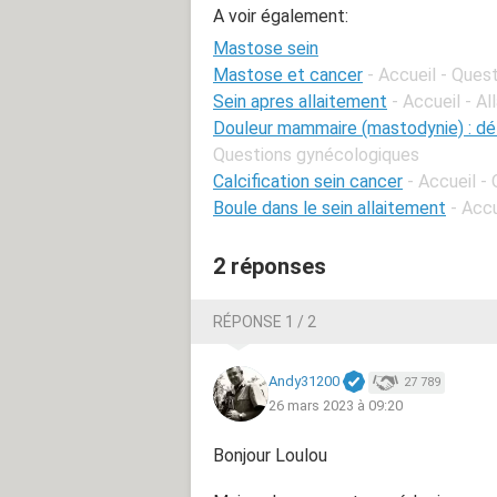
A voir également:
Mastose sein
Mastose et cancer
- Accueil - Ques
Sein apres allaitement
- Accueil - A
Douleur mammaire (mastodynie) : déf
Questions gynécologiques
Calcification sein cancer
- Accueil -
Boule dans le sein allaitement
- Acc
2 réponses
RÉPONSE 1 / 2
Andy31200
27 789
26 mars 2023 à 09:20
Bonjour Loulou