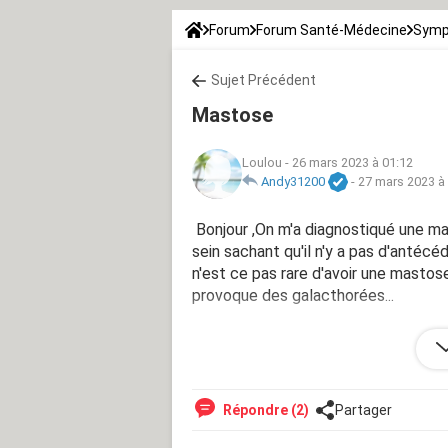
Forum
Forum Santé-Médecine
Symp
Sujet Précédent
Mastose
Loulou
-
26 mars 2023 à 01:12
Andy31200
-
27 mars 2023 à
Bonjour ,On m'a diagnostiqué une mas
sein sachant qu'il n'y a pas d'antéc
n'est ce pas rare d'avoir une mastos
provoque des galacthorées...
Merci d'avance
Répondre (2)
Partager