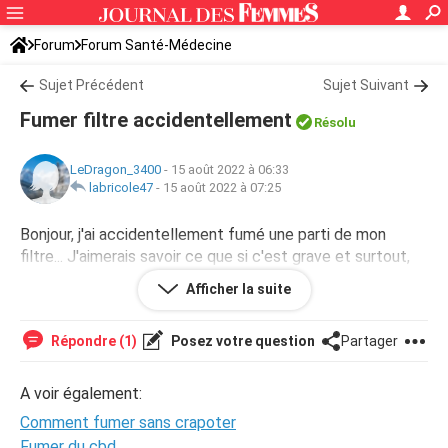
Forum
Forum Santé-Médecine
Symptômes et maladies courantes
Sujet Précédent
Sujet Suivant
Fumer filtre accidentellement
Résolu
LeDragon_3400
-
15 août 2022 à 06:33
labricole47
-
15 août 2022 à 07:25
Bonjour, j'ai accidentellement fumé une parti de mon
filtre... J'aimerais savoir ce que si c'est grave et surtout,
ce que je risque.
Afficher la suite
Répondre (1)
Posez votre question
Partager
A voir également:
Comment fumer sans crapoter
Fumer du cbd