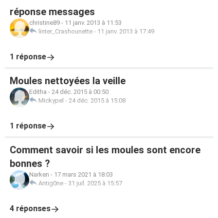
réponse messages
christine89
-
11 janv. 2013 à 11:53
linter_Crashounette
-
11 janv. 2013 à 17:49
1 réponse
Moules nettoyées la veille
Editha
-
24 déc. 2015 à 00:50
Mickypel
-
24 déc. 2015 à 15:08
1 réponse
Comment savoir si les moules sont encore
bonnes ?
Narken
-
17 mars 2021 à 18:03
Antig0ne
-
31 juil. 2025 à 15:57
4 réponses