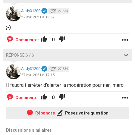
Andy31200
27 834
27 avr. 2021 à 13:52
;-)
0
Commenter
RÉPONSE 6 / 6
Andy31200
27 834
27 avr. 2021 à 17:15
Il faudrait arrêter d'alerter la modération pour rien, merci
0
Commenter
Répondre
Posez votre question
Discussions similaires