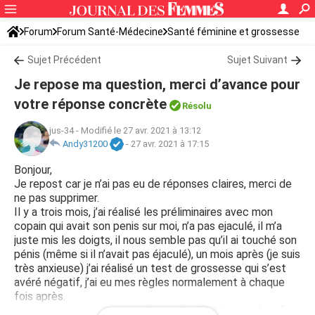
Forum
Forum Santé-Médecine
Santé féminine et grossesse
Tomber enceinte
Sujet Précédent
Sujet Suivant
Je repose ma question, merci d’avance pour
votre réponse concrète
Résolu
jus-34
-
Modifié le 27 avr. 2021 à 13:12
Andy31200
-
27 avr. 2021 à 17:15
Bonjour,
Je repost car je n’ai pas eu de réponses claires, merci de
ne pas supprimer.
Il y a trois mois, j’ai réalisé les préliminaires avec mon
copain qui avait son penis sur moi, n’a pas ejaculé, il m’a
juste mis les doigts, il nous semble pas qu’il ai touché son
pénis (même si il n’avait pas éjaculé), un mois après (je suis
très anxieuse) j’ai réalisé un test de grossesse qui s’est
avéré négatif, j’ai eu mes règles normalement à chaque
fois après.
A cause du stress, mon ventre se tortille (intestin), enfin