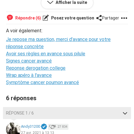
Afficher la suite
j’en ai conclus que c’était mon intestin.
Dois-je m’inquiéter ?
Répondre (6)
Posez votre question
Partager
A voir également:
Je repose ma question, merci d’avance pour votre
réponse concrète
Avoir ses règles en avance sous pilule
Signes cancer avancé
Reponse derogation college
Wrap apéro à l'avance
Symptôme cancer poumon avancé
6 réponses
RÉPONSE 1 / 6
Andy31200
27 834
27 avr. 2021 à 13:13