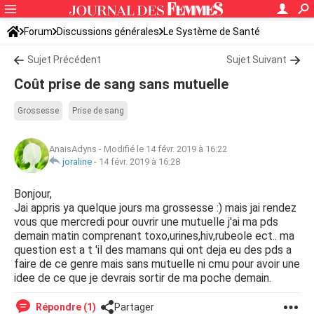
Forum
Discussions générales
Le Système de Santé
Sujet Précédent
Sujet Suivant
Coût prise de sang sans mutuelle
Grossesse
Prise de sang
AnaisAdyns
-
Modifié le 14 févr. 2019 à 16:22
joraline
-
14 févr. 2019 à 16:28
Bonjour,
Jai appris ya quelque jours ma grossesse :) mais jai rendez
vous que mercredi pour ouvrir une mutuelle j'ai ma pds
demain matin comprenant toxo,urines,hiv,rubeole ect.. ma
question est a t 'il des mamans qui ont deja eu des pds a
faire de ce genre mais sans mutuelle ni cmu pour avoir une
idee de ce que je devrais sortir de ma poche demain.
Répondre (1)
Partager