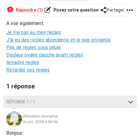
Donc tout cela commence à m'inquiété car je ne veux pas
être enceinte et je ne comprends pas pourquoi je n'ai pas
Répondre (1)
Posez votre question
Partager
mes règles!
A voir également:
Je n'ai pas eu mes règles
J'ai eu des regles abondante et je suis enceinte
Pas de règles sous pilule
Douleur ovaire gauche avant règles
Antadys règles
Retarder ses regles
1 réponse
RÉPONSE 1 / 1
Utilisateur anonyme
16 oct. 2018 à 06:56
Bonjour