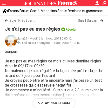
Forum
Forum Santé-Médecine
Santé féminine et grossesse
Tomber enceinte
Sujet Précédent
Sujet Suivant
Je n'ai pas eu mes règles
Résolu
dana21
-
Modifié le 16 oct. 2018 à 00:12
Utilisateur anonyme -
16 oct. 2018 à 10:46
bonjour,
Je n'ai pas eu mes règles ce mois-ci. Mes dernière règles
était le 09/17 au 09/20.
Normalement je suis régulière la la journée prêt et la je du
retard de 2 jours pour l'instant.
Je croyais peut-être être enceinte mais j'ai passé un test
de grossesse qui c'est révélé négatifs!
Je commence a m'inquiété... Surtout que 2 3 jours avant la
date prévue de mes menstruation j'ai eu des maux de
ventre, une poussée d'acné au visage, et j'avais des mal
Afficher la suite
de coeur comme si j'était enceinte!