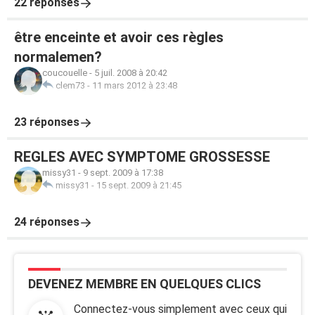
22 réponses
être enceinte et avoir ces règles
normalemen?
coucouelle
-
5 juil. 2008 à 20:42
clem73
-
11 mars 2012 à 23:48
23 réponses
REGLES AVEC SYMPTOME GROSSESSE
missy31
-
9 sept. 2009 à 17:38
missy31
-
15 sept. 2009 à 21:45
24 réponses
DEVENEZ MEMBRE EN QUELQUES CLICS
Connectez-vous simplement avec ceux qui