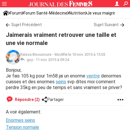
Forum
Forum Santé-Médecine
Nutrition
Je veux maigrir
Sujet Précédent
Sujet Suivant
Jaimerais vraiment retrouver une taille et
une vie normale
Raïssa Bisounours
-
Modifié le 10 nov. 2015 à 15:03
guy -
11 nov. 2015 à 09:24
Bonjour,
Je fais 105 kg pour 1m58 jai un enorme
ventre
denormes
cuisses et des enormes
seins
svp dites moi comment
perdre 35kg en peu de temps et sans vraiment se priver?
Répondre (2)
Partager
A voir également:
Enormes seins
Tension normale