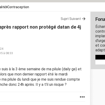
lité
Contraception
Foru
Sujet Suivant
après rapport non protégé datan de 4j
Échan
contra
impla
d'urg
et co
:24
adapt
15 à 08:33
e suis à la 3 ème semaine de ma pilule (daily ge) et
 alors que mon dernier rapport été le mardi
 ma pilule du lundi que je me suis rendue compte
nche donc 24h après. Il y a t'il un risque ?