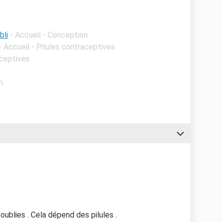
bli
- Accueil - Conception
- Accueil - Pilules contraceptives
aceptives
n
oublies . Cela dépend des pilules .