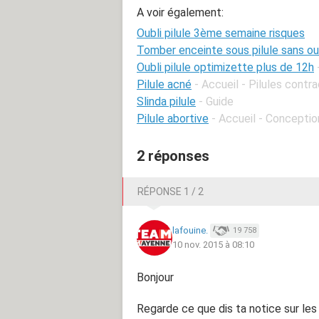
A voir également:
Oubli pilule 3ème semaine risques
Tomber enceinte sous pilule sans ou
Oubli pilule optimizette plus de 12h
Pilule acné
- Accueil - Pilules contr
Slinda pilule
- Guide
Pilule abortive
- Accueil - Conceptio
2 réponses
RÉPONSE 1 / 2
lafouine.
19 758
10 nov. 2015 à 08:10
Bonjour
Regarde ce que dis ta notice sur les 