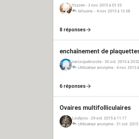
Yuzzen
-
3 nov. 2015 à 01:35
lafouine.
-
4 nov. 2015 à 13:38
8 réponses
enchaînement de plaquettes
narcoquelicoote
-
30 oct. 2015 à 20:0
Utilisateur anonyme
-
4 nov. 2015 
6 réponses
Ovaires multifolliculaires
Loulipou
-
29 oct. 2015 à 11:17
Utilisateur anonyme
-
31 oct. 2015