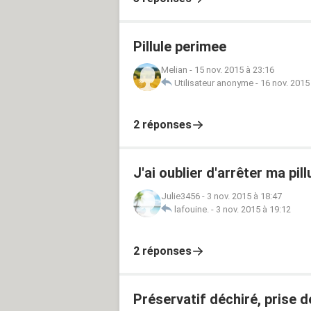
Pillule perimee
Melian
-
15 nov. 2015 à 23:16
Utilisateur anonyme
-
16 nov. 2015
2 réponses
J'ai oublier d'arrêter ma pill
Julie3456
-
3 nov. 2015 à 18:47
lafouine.
-
3 nov. 2015 à 19:12
2 réponses
Préservatif déchiré, prise de