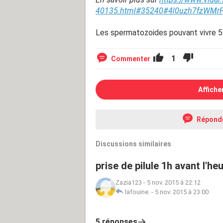
40135.html#35240#4l0uzh7fzWMrP
Les spermatozoides pouvant vivre 5-
1
Commenter
Affiche
Répond
Discussions similaires
prise de pilule 1h avant l'he
Zazia123
-
5 nov. 2015 à 22:12
lafouine.
-
5 nov. 2015 à 23:00
5 réponses