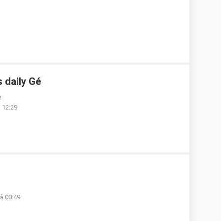
 daily Gé
2
à 12:29
 à 00:49