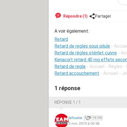
Merci d'avance pour vos réponses
Répondre (1)
Partager
A voir également:
Retard
Retard de regles sous pilule
- Accuei
Retard de règles stérilet cuivre
- Ac
Kenacort retard 40 mg effets secon
Retard de regle
- Accueil - Règles -
Retard accouchement
- Accueil - 
1 réponse
RÉPONSE 1 / 1
lafouine.
19 755
3 nov. 2015 à 05:58