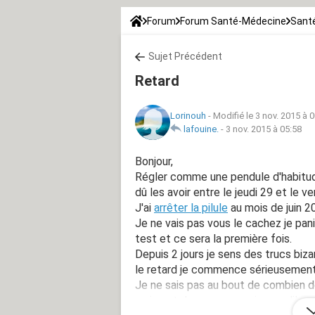
Forum
Forum Santé-Médecine
Santé
Sujet Précédent
Retard
Lorinouh
-
Modifié le 3 nov. 2015 à 
lafouine.
-
3 nov. 2015 à 05:58
Bonjour,
Régler comme une pendule d'habitude 
dû les avoir entre le jeudi 29 et le 
J'ai
arrêter la pilule
au mois de juin 2
Je ne vais pas vous le cachez je paniq
test et ce sera la première fois.
Depuis 2 jours je sens des trucs biz
le retard je commence sérieusement
Je ne sais pas au bout de combien d
vraiment de ne pas savoir ce qu'il en