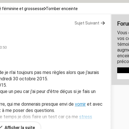
 féminine et grossesse
Tomber enceinte
Foru
Sujet Suivant
Vous 
vos c
témoi
00:50
augme
encein
préco
je n'ai toujours pas mes règles alors que j'aurais
vendredi 30 octobre 2015.
015.
ue un peu car j'ai peur d'être déçus si je fais un
arre, qui me donnerais presque envi de
vomir
et avec
 à me poser des questions.
e temps je dois faire un test car ça me
stress
 est.
Afficher la suite