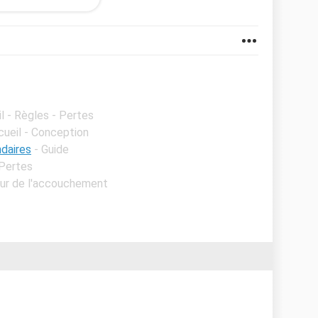
l - Règles - Pertes
cueil - Conception
daires
- Guide
 Pertes
Jour de l'accouchement