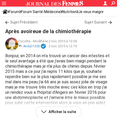
Forum
Forum Santé-Médecine
Nutrition
Je veux maigrir
Sujet Précédent
Sujet Suivant
Après avoireue de la chimiothérapie
Cocotte
-
Modifié le 2 nov. 2015 à 12:04
Andy31200
-
2 nov. 2015 à 12:19
Bonjour, en 2014 on m'a trouvé un cancer des intestins et
le seul avantage a été que j'avais bien maigri pendant la
chimiothérapie mais je n'ai plus de chimio depuis février
2015 mais a ce jour j'ai repris 11 kilos que je, souhaite
reperdre bien sur le plus rapidement possible je me ses
mal dans ma peau j'ai 66 ans je suis assez jolie de visage
mais je me trouve très moche avec ces kilos en trop j'ai
un rendez vous a l'hôpital d'Angers en février 2016 pour
une abdominoplastie et j'aimerai être le mieux possible
pour subir cette intervention alors je vous en prie aidez
moi il faudrait que je perdre au moins 15 kilos aussi vite
Afficher la suite
que possible sans médicament car je suis suivie pour mon