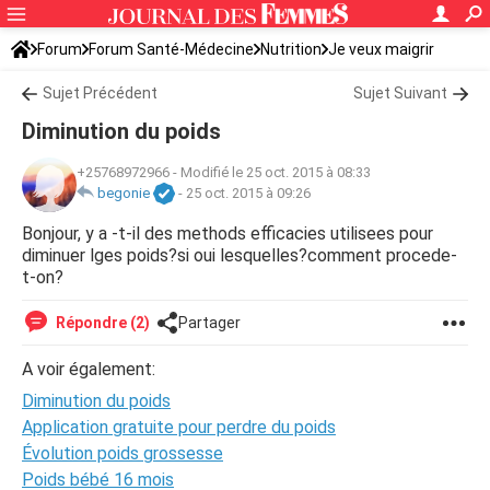
Forum
Forum Santé-Médecine
Nutrition
Je veux maigrir
Sujet Précédent
Sujet Suivant
Diminution du poids
+25768972966
-
Modifié le 25 oct. 2015 à 08:33
begonie
-
25 oct. 2015 à 09:26
Bonjour, y a -t-il des methods efficacies utilisees pour
diminuer lges poids?si oui lesquelles?comment procede-
t-on?
Répondre (2)
Partager
A voir également:
Diminution du poids
Application gratuite pour perdre du poids
Évolution poids grossesse
Poids bébé 16 mois