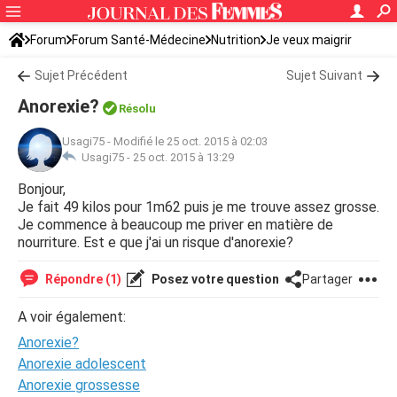
Forum
Forum Santé-Médecine
Nutrition
Je veux maigrir
Sujet Précédent
Sujet Suivant
Anorexie?
Résolu
Usagi75
-
Modifié le 25 oct. 2015 à 02:03
Usagi75 -
25 oct. 2015 à 13:29
Bonjour,
Je fait 49 kilos pour 1m62 puis je me trouve assez grosse.
Je commence à beaucoup me priver en matière de
nourriture. Est e que j'ai un risque d'anorexie?
Répondre (1)
Posez votre question
Partager
A voir également:
Anorexie?
Anorexie adolescent
Anorexie grossesse