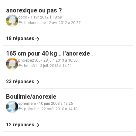
anorexique ou pas ?
coco
-
1 avr. 2012 à 18:59
florianeriane
-
2 avr. 2012 à 20:27
18 réponses
165 cm pour 40 kg .. l'anorexie .
phoebe2505
-
28 juin 2013 à 10:50
lotus31
-
3 juil. 2013 à 14:21
23 réponses
Boulimie/anorexie
ephemere
-
10 juin 2008 à 13:26
poloche
-
22 août 2010 à 14:18
12 réponses