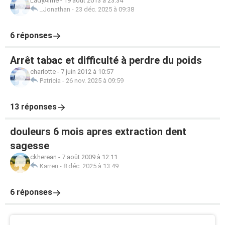
LadyAime
-
19 août 2013 à 23:34
_Jonathan
-
23 déc. 2025 à 09:38
6 réponses
Arrêt tabac et difficulté à perdre du poids
charlotte
-
7 juin 2012 à 10:57
Patricia
-
26 nov. 2025 à 09:59
13 réponses
douleurs 6 mois apres extraction dent
sagesse
ckherean
-
7 août 2009 à 12:11
Karren
-
8 déc. 2025 à 13:49
6 réponses