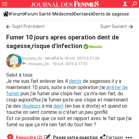
Forum
Forum Santé-Médecine
Dentaire
Dents de sagesse
Sujet Précédent
Sujet Suivant
Fumer 10 jours apres operation dent de
sagesse,risque d'infection
Résolu
mouyou_lis
-
Modifié le 18 oct. 2015 à 21:26
mouyou_lis -
19 oct. 2015 à 17:33
Salut à tous
Je me suis fait enlever les 4
dents
de sagesses il y a
maintenant 10 jours, suite a mon opération j'ai
arrêter de
fumer
puis j'ai fumer une clope hier: ça m'a rien fait, du
coup aujourd'hui j'ai fumer juste une clope et maintenant
j'ai des
douleurs
à ma
dent
(en bas à droite) et quand on
touche on sent comme si c'était un peu gonflé
Est ce possible que ce soit en rapport avec le fait que j'ai
fumé vu que ça m'a rien fait du tout hier ?
Répondre (2)
Posez votre question
Partager