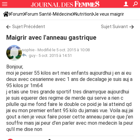
Forum
Forum Santé-Médecine
Nutrition
Je veux maigrir
Sujet Précédent
Sujet Suivant
Maigrir avec l'anneau gastrique
sophie
-
Modifié le 5 oct. 2015 à 10:08
guy -
5 oct. 2015 à 14:51
Bonjour,
moi je peser 55 kilos avt mes enfants aujourdhui j en ai eu
deux avec cesarienne avec 1 ans de decalage je suis auj a
95 kilos pr 1m64
j etais une tres grande sportif tres dinamyque aujourdhui
je suis equerer des regime de merde qui serve a rien c
pilulle qui me fond faire le double ce poid je lai atteind qd
jai eu mon premier enfant 95 kilo du jamais vue. Voila auj jai
gout a rien je veux faire poser cette anneau parce que j'en
souffre mais jai peur d'en parler avec mon medecin la peur
qu'il me dise non