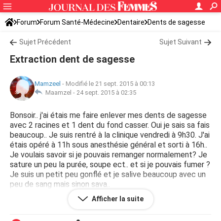
Forum
Forum Santé-Médecine
Dentaire
Dents de sagesse
Sujet Précédent
Sujet Suivant
Extraction dent de sagesse
Mamzeel
-
Modifié le 21 sept. 2015 à 00:13
Maamzel -
24 sept. 2015 à 02:35
Bonsoir.. j'ai étais me faire enlever mes dents de sagesse
avec 2 racines et 1 dent du fond casser. Oui je sais sa fais
beaucoup.. Je suis rentré à la clinique vendredi à 9h30. J'ai
étais opéré à 11h sous anesthésie général et sorti à 16h..
Je voulais savoir si je pouvais remanger normalement? Je
sature un peu la purée, soupe ect.. et si je pouvais fumer ?
Je suis un petit peu gonflé et je salive beaucoup avec un
peu de sang mais sinon sava..
Afficher la suite
Merci a ceux qui vont répondre :)