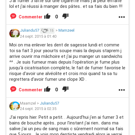
J'ai fumer 3 latte sur une cigarette mais j'ai peur enfaite
lol et j'ai réussi à manger des pâtes.. et sa fais du bien !!!
0
Commenter
Juliandu57
>
Mamzeel
15
24 sept. 2015 à 01:40
Moi on ma enlever les dent de sagesse lundi et comme
toi sa fait 3 jour yaourts soupe mais la depuis staprem j
arrive ouvrir ma mâchoire et j'ai pu manger un sandwichs
^^ . Je suis fumeur mais depuis l'opération je fume plus
jusqu'à cicatrisation complète, le fait de fumer favorise le
risque d'avoir une alvéolite et crois moi quand ta sa tu
regrettera d'avoir fumer une clope XD .
0
Commenter
Maamzel
>
Juliandu57
24 sept. 2015 à 02:35
J'ai repris hier. Petit a petit. . Aujourd'hui j'en ai fumer 3 et
bains de bouche après.. pour l'instant j'ai rien.. dans ma
salive j'ai un peu de sang mais c sûrement normal sa fais
que 5 jours.. Je vois mon dentiste vendredi alors je verrai