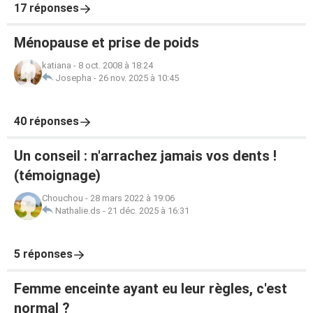
17 réponses
Ménopause et prise de poids
katiana
-
8 oct. 2008 à 18:24
Josepha
-
26 nov. 2025 à 10:45
40 réponses
Un conseil : n'arrachez jamais vos dents !
(témoignage)
Chouchou
-
28 mars 2022 à 19:06
Nathalie.ds
-
21 déc. 2025 à 16:31
5 réponses
Femme enceinte ayant eu leur règles, c'est
normal ?