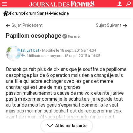
Forum
Forum Santé-Médecine
Symptômes et maladies courantes
Sujet Précédent
Sujet Suivant
Papillom oesophage
Fermé
fatiya1.baf
-
Modifié le 18 sept. 2015 à 14:04
Utilisateur anonyme -
18 sept. 2015 à 14:05
Bonsoir ça fait plus de dix ans que je souffre de papillome
oesophage.plus de 6 operation mais rien a changé.je suis
une fille qui adore echanger avec les gens et meme
chanter qui est une de mes grandes
passion.malheursemnt a cause de ma voix eteinte j'arrive
pas à m'exprimer comme je le souhaite.si je regarde tout
au tour de mois les gens s'exprimait comme ils le veul
mais pas moi.mon seul souhait est de recuperer ma voix
avant de mourir.s'il vous plait si ya quelqu'un qui peut
m'aider meme si c'est le nom d'un medicament qui peut
Afficher la suite
les faire disparaitre pour de bon s'il vous plai aider moi.