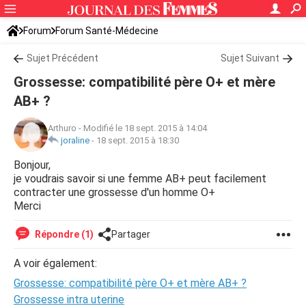
Forum
Forum Santé-Médecine
Symptômes et maladies courantes
Sujet Précédent
Sujet Suivant
Grossesse: compatibilité père O+ et mère
AB+ ?
Arthuro
-
Modifié le 18 sept. 2015 à 14:04
joraline
-
18 sept. 2015 à 18:30
Bonjour,
je voudrais savoir si une femme AB+ peut facilement
contracter une grossesse d'un homme O+
Merci
Répondre (1)
Partager
A voir également:
Grossesse: compatibilité père O+ et mère AB+ ?
Grossesse intra uterine