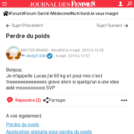
Forum
Forum Santé-Médecine
Nutrition
Je veux maigrir
Sujet Précédent
Sujet Suivant
Perdre du poids
MISTER BRAND
-
Modifié le 4 sept. 2015 à 13:55
Andy31200
-
4 sept. 2015 à 13:57
Bonjour,
Je m'appelle Lucas j'ai 60 kg et pour moi c'est
treeeeeeeeeeeees grave alors si quelqu'un a une idee
aidé moooooooooi SVP
Répondre (2)
Partager
A voir également:
Perdre du poids
Application gratuite pour perdre du poids