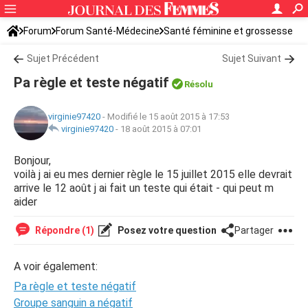
Forum
Forum Santé-Médecine
Santé féminine et grossesse
Tomber enceinte
Sujet Précédent
Sujet Suivant
Pa règle et teste négatif
Résolu
virginie97420
-
Modifié le 15 août 2015 à 17:53
virginie97420
-
18 août 2015 à 07:01
Bonjour,
voilà j ai eu mes dernier règle le 15 juillet 2015 elle devrait
arrive le 12 août j ai fait un teste qui était - qui peut m
aider
Répondre (1)
Posez votre question
Partager
A voir également:
Pa règle et teste négatif
Groupe sanguin a négatif