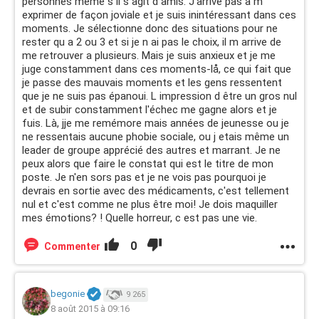
personnes même s il s agit d amis. J'arrive pas a m
exprimer de façon joviale et je suis inintéressant dans ces
moments. Je sélectionne donc des situations pour ne
rester qu a 2 ou 3 et si je n ai pas le choix, il m arrive de
me retrouver a plusieurs. Mais je suis anxieux et je me
juge constamment dans ces moments-lå, ce qui fait que
je passe des mauvais moments et les gens ressentent
que je ne suis pas épanoui. L impression d être un gros nul
et de subir constamment l'échec me gagne alors et je
fuis. Là, jje me remémore mais années de jeunesse ou je
ne ressentais aucune phobie sociale, ou j etais même un
leader de groupe apprécié des autres et marrant. Je ne
peux alors que faire le constat qui est le titre de mon
poste. Je n'en sors pas et je ne vois pas pourquoi je
devrais en sortie avec des médicaments, c'est tellement
nul et c'est comme ne plus être moi! Je dois maquiller
mes émotions? ! Quelle horreur, c est pas une vie.
0
Commenter
begonie
9 265
8 août 2015 à 09:16