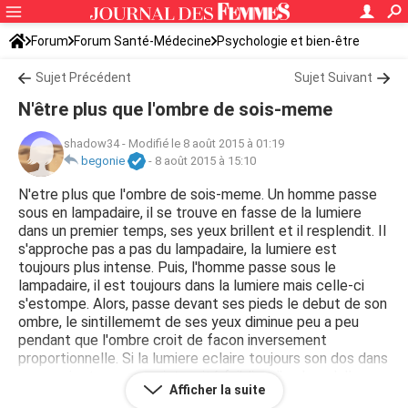
Forum
Forum Santé-Médecine
Psychologie et bien-être
Sujet Précédent
Sujet Suivant
N'être plus que l'ombre de sois-meme
shadow34
-
Modifié le 8 août 2015 à 01:19
begonie
-
8 août 2015 à 15:10
N'etre plus que l'ombre de sois-meme. Un homme passe
sous en lampadaire, il se trouve en fasse de la lumiere
dans un premier temps, ses yeux brillent et il resplendit. Il
s'approche pas a pas du lampadaire, la lumiere est
toujours plus intense. Puis, l'homme passe sous le
lampadaire, il est toujours dans la lumiere mais celle-ci
s'estompe. Alors, passe devant ses pieds le debut de son
ombre, le sintillememt de ses yeux diminue peu a peu
pendant que l'ombre croit de facon inversement
proportionnelle. Si la lumiere eclaire toujours son dos dans
un premier temps, son intensité faibli et l'ombre s'allonge,
Afficher la suite
s'allonge et s'allonge encore pour ne bientot former plus