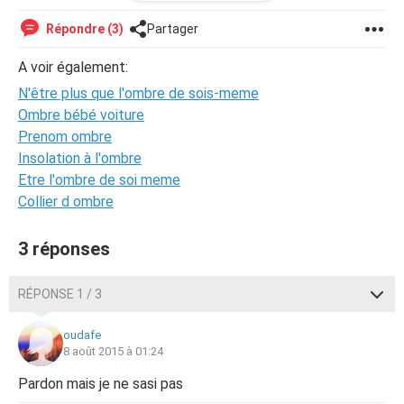
qu'un avec les ténèbres. Triste est le sort de l'homme qui
n'est plus que l'ombre de lui-meme car meme s'il aimerait
Répondre (3)
Partager
de toutes ses forces pouvoir repasser devant le
lampadaire, celui-ci s'eloigne de plus en plus au fur et a
A voir également:
mesure que le temps s'ecoule. Il a beau y mettre toute
N'être plus que l'ombre de sois-meme
son energie, son coeur et sa force dans le combat, ses
efforts sont vain et les tenebres gagnent finalement.
Ombre bébé voiture
Prenom ombre
Insolation à l'ombre
Etre l'ombre de soi meme
Collier d ombre
3 réponses
RÉPONSE 1 / 3
oudafe
8 août 2015 à 01:24
Pardon mais je ne sasi pas