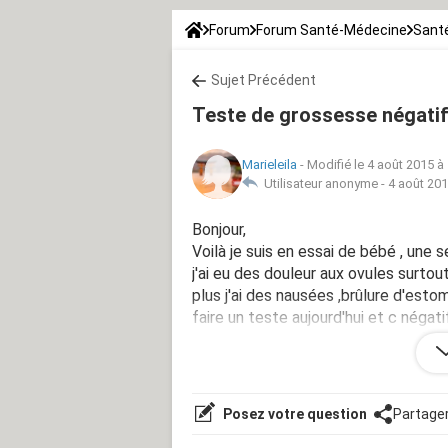
Forum
Forum Santé-Médecine
Santé
Sujet Précédent
Teste de grossesse négati
Marieleila
-
Modifié le 4 août 2015 à
Utilisateur anonyme -
4 août 201
Bonjour,
Voilà je suis en essai de bébé , une s
j'ai eu des douleur aux ovules surtou
plus j'ai des nausées ,brûlure d'estoma
faire un teste aujourd'hui et c négat
4 pensez vous que j'ai peut être fai
me fait ressentir ses symptômes car j
Posez votre question
Partage