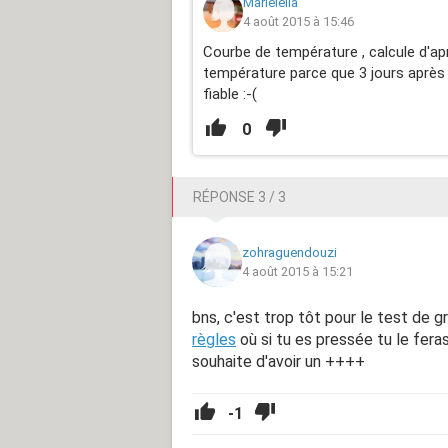
Marieleila
4 août 2015 à 15:46
Courbe de température , calcule d'apr
température parce que 3 jours après
fiable :-(
0
RÉPONSE 3 / 3
zohraguendouzi
4 août 2015 à 15:21
bns, c'est trop tôt pour le test de g
règles
où si tu es pressée tu le feras
souhaite d'avoir un ++++
-1