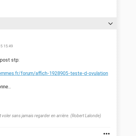
15 15:49
 post stp:
femmes.fr/forum/affich-1928905-teste-d-ovulation
nne...
 voler sans jamais regarder en arrière. (Robert Lalonde)