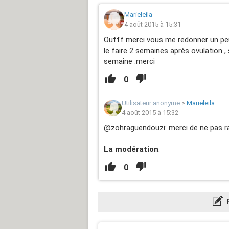
Marieleila
4 août 2015 à 15:31
Oufff merci vous me redonner un peu 
le faire 2 semaines après ovulation , 
semaine .merci
0
Utilisateur anonyme
>
Marieleila
4 août 2015 à 15:32
@zohraguendouzi: merci de ne pas rac
La modération
.
0