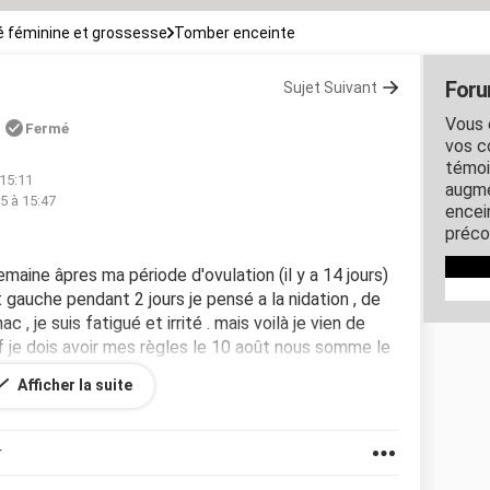
 féminine et grossesse
Tomber enceinte
Foru
Sujet Suivant
f
Vous 
Fermé
vos c
témoi
 15:11
augme
5 à 15:47
encein
préco
emaine âpres ma période d'ovulation (il y a 14 jours)
t gauche pendant 2 jours je pensé a la nidation , de
c , je suis fatigué et irrité . mais voilà je vien de
if je dois avoir mes règles le 10 août nous somme le
t le teste trop tôt ? Ou c mon désir de grossesse qui
Afficher la suite
'ai vue que c'était possible .
r