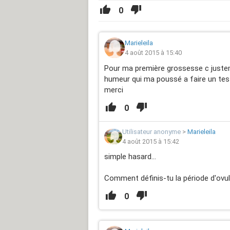
0
Marieleila
4 août 2015 à 15:40
Pour ma première grossesse c justem
humeur qui ma poussé a faire un teste 
merci
0
Utilisateur anonyme
>
Marieleila
4 août 2015 à 15:42
simple hasard...
Comment définis-tu la période d'ovul
0