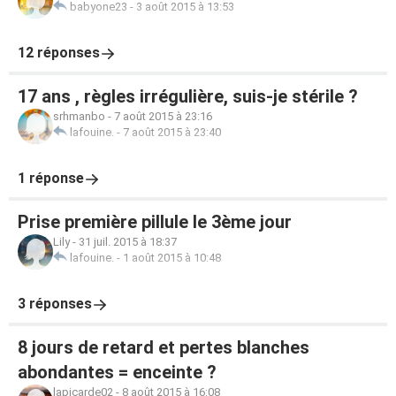
babyone23
-
3 août 2015 à 13:53
12 réponses
17 ans , règles irrégulière, suis-je stérile ?
srhmanbo
-
7 août 2015 à 23:16
lafouine.
-
7 août 2015 à 23:40
1 réponse
Prise première pillule le 3ème jour
Lily
-
31 juil. 2015 à 18:37
lafouine.
-
1 août 2015 à 10:48
3 réponses
8 jours de retard et pertes blanches
abondantes = enceinte ?
lapicarde02
-
8 août 2015 à 16:08