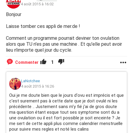
PS : Mon application m'indique que je devrai ovuler le 5/08
4 août 2015 à 16:02
mais bon je n'sait pas si mon cycle ai de 35 jours je
commence a peine a le suivre de tres près lol
Bonjour
Des réponses a cette question ? J'ai decouvert ma GEU a
Laisse tomber ces appli de mer.de !
causes des douleurs les pds et test pipi m'on indiqué
négatif donc tres peur detre decu ou trompé
Comment un programme pourrait deviner ton ovulation
alors que TU n'es pas une machine . Et qu'elle peut avoir
lieu n'importe quel jour du cycle.
1
Commenter
LaNotchee
4 août 2015 à 16:26
Oui je me doute bien que le jours d'ovu est imprécis et que
c'est surement pas à cette date que je doit ovulé ni les
précédente .. Justement sans m'y fié j'ai de gros doute
ma question étant esque tout ses symptome sont du a
une ovulation ou il est fort possible je soit enceinte ? Je
me sert de cette appli plus comme calendrier menstruelle
pour suivre mes regles et noté les calins