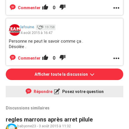
0
Commenter
lafouine.
19 758
4 août 2015 à 16:47
Personne ne peut le savoir comme ça .
Désolée .
0
Commenter
Afficher toute la discussion
Répondre
Posez votre question
Discussions similaires
regles marrons après arret pilule
babyone23
-
3 août 2015 à 11:32