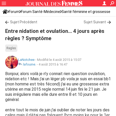
Forum
Forum Santé-Médecine
Santé féminine et grossesse
Tomber enceinte
Sujet Précédent
Sujet Suivant
Entre nidation et ovulation... 4 jours après
règles ? Symptôme
Regles
LaNotchee
-
Modifié le 4 août 2015 à 15:07
lafouine.
-
4 août 2015 à 16:47
Bonjour, alors voilà je n'y connait rien question ovulation,
nidation etc ! Mais j'ai un léger pb voila je suis en essai bb1
(mon homme est très fécond) j'ai eu une grossesse extra
utérine en mai 2015 regle normal 14 juin fini le 21 juin. Je
suis irréguliere mais elle dure entre 8 et 10 jours en
général.
entre tout le mois de juin j'ai oublier de noter les jours des
calins mais il n'étai pas fréquent (bcp moins ke pour le 1er