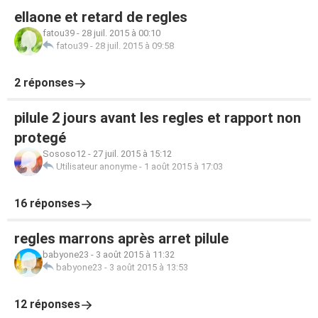
ellaone et retard de regles
fatou39
-
28 juil. 2015 à 00:10
fatou39
-
28 juil. 2015 à 09:58
2 réponses
pilule 2 jours avant les regles et rapport non
protegé
Sososo12
-
27 juil. 2015 à 15:12
Utilisateur anonyme
-
1 août 2015 à 17:03
16 réponses
regles marrons après arret pilule
babyone23
-
3 août 2015 à 11:32
babyone23
-
3 août 2015 à 13:53
12 réponses