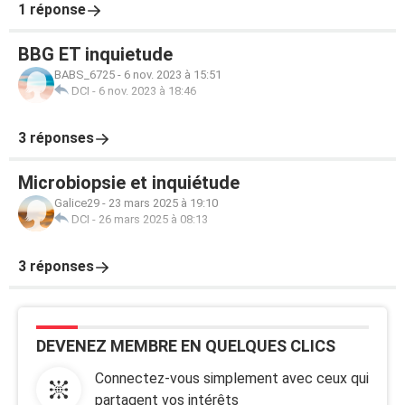
1 réponse
BBG ET inquietude
BABS_6725
-
6 nov. 2023 à 15:51
DCI
-
6 nov. 2023 à 18:46
3 réponses
Microbiopsie et inquiétude
Galice29
-
23 mars 2025 à 19:10
DCI
-
26 mars 2025 à 08:13
3 réponses
DEVENEZ MEMBRE EN QUELQUES CLICS
Connectez-vous simplement avec ceux qui
partagent vos intérêts