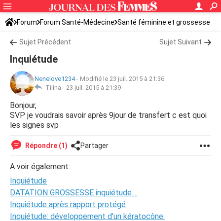
Forum
Forum Santé-Médecine
Santé féminine et grossesse
Infertilité
Sujet Précédent
Sujet Suivant
Inquiétude
Nenelove1234
-
Modifié le 23 juil. 2015 à 21:36
Tiiina -
23 juil. 2015 à 21:39
Bonjour,
SVP je voudrais savoir après 9jour de transfert c est quoi
les signes svp
Répondre (1)
Partager
A voir également:
Inquiétude
DATATION GROSSESSE inquiétude....
Inquiétude après rapport protégé
Inquiétude: développement d'un kératocône.