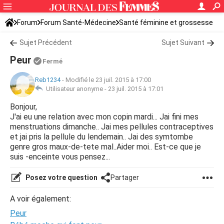
Forum
Forum Santé-Médecine
Santé féminine et grossesse
Ovulation
Sujet Précédent
Sujet Suivant
Peur
Fermé
Reb1234
-
Modifié le 23 juil. 2015 à 17:00
Utilisateur anonyme -
23 juil. 2015 à 17:01
Bonjour,
J'ai eu une relation avec mon copin mardi... Jai fini mes
menstruations dimanche.. Jai mes pellules contraceptives
et jai pris la pellule du lendemain.. Jai des symtombe
genre gros maux-de-tete mal..Aider moi.. Est-ce que je
suis -enceinte vous pensez...
Posez votre question
Partager
A voir également:
Peur