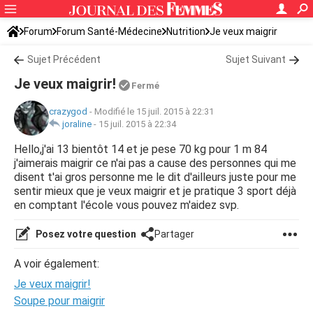
Forum
Forum Santé-Médecine
Nutrition
Je veux maigrir
Sujet Précédent
Sujet Suivant
Je veux maigrir!
Fermé
crazygod
-
Modifié le 15 juil. 2015 à 22:31
joraline
-
15 juil. 2015 à 22:34
Hello,j'ai 13 bientôt 14 et je pese 70 kg pour 1 m 84
j'aimerais maigrir ce n'ai pas a cause des personnes qui me
disent t'ai gros personne me le dit d'ailleurs juste pour me
sentir mieux que je veux maigrir et je pratique 3 sport déjà
en comptant l'école vous pouvez m'aidez svp.
Posez votre question
Partager
A voir également:
Je veux maigrir!
Soupe pour maigrir